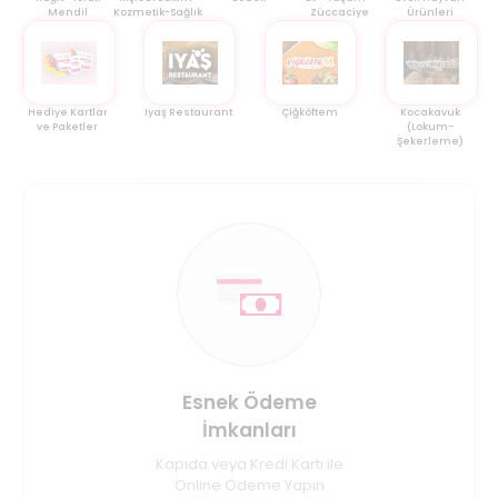
Mendil
Kozmetik-Sağlık
Züccaciye
Ürünleri
Hediye Kartlar
Iyaş Restaurant
Çiğköftem
Kocakavuk
ve Paketler
(Lokum-
Şekerleme)
Esnek Ödeme
İmkanları
Kapıda veya Kredi Kartı ile
Online Ödeme Yapın