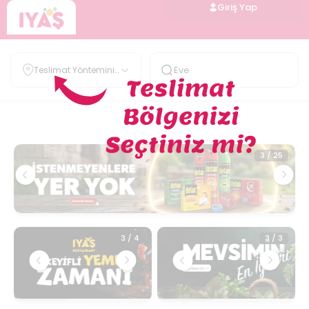
Giriş Yap
Teslimat Yöntemini
Belirle
1
/
2
3
/
25
3
/
4
3
/
3