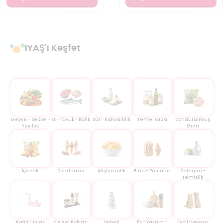
IYAŞ'ı Keşfet
Meyve - Sebze -
Et - Tavuk - Balık
Süt - Kahvaltılık
Temel Gıda
Dondurulmuş
Yeşillik
Gıda
İçecek
Dondurma
Atıştırmalık
Fırın - Pastane
Deterjan -
Temizlik
Kağıt - Islak
Kişisel Bakım-
Bebek
Ev - Yaşam -
Evcil Hayvan