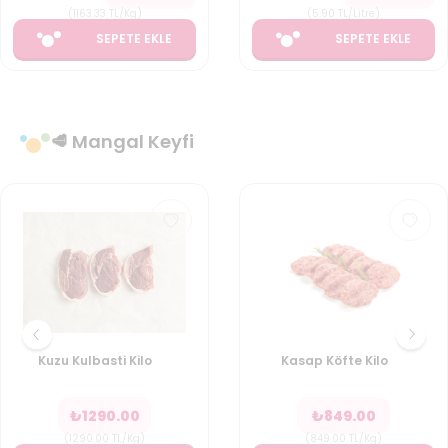
(
1163.33
TL/Kg
)
(
5.90
TL/Litre
)
SEPETE EKLE
SEPETE EKLE
🥩 Mangal Keyfi
Kuzu Kulbasti Kilo
Kasap Köfte Kilo
₺
1290.00
₺
849.00
(
1290.00
TL/Kg
)
(
849.00
TL/Kg
)