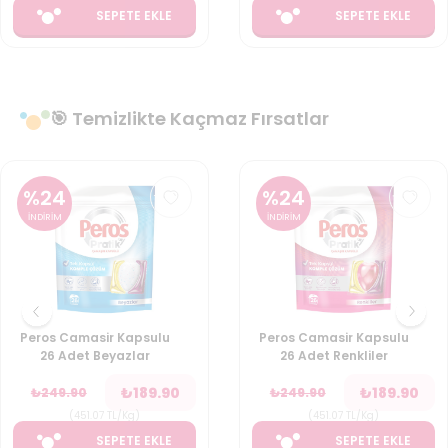
SEPETE EKLE
SEPETE EKLE
🎯 Temizlikte Kaçmaz Fırsatlar
%
24
%
24
İNDİRİM
İNDİRİM
Peros Camasir Kapsulu
Peros Camasir Kapsulu
26 Adet Beyazlar
26 Adet Renkliler
₺
189.90
₺
189.90
₺
249.90
₺
249.90
(
451.07
TL/Kg
)
(
451.07
TL/Kg
)
SEPETE EKLE
SEPETE EKLE