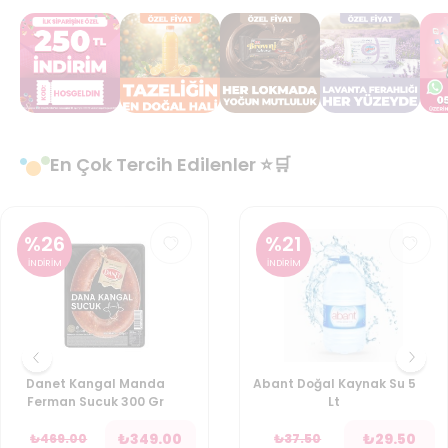
En Çok Tercih Edilenler ⭐🛒
%
26
%
21
İNDİRİM
İNDİRİM
Danet Kangal Manda
Abant Doğal Kaynak Su 5
Ferman Sucuk 300 Gr
Lt
₺
349.00
₺
29.50
₺
469.00
₺
37.50