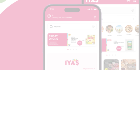
l Uygulamamızı
İndirin