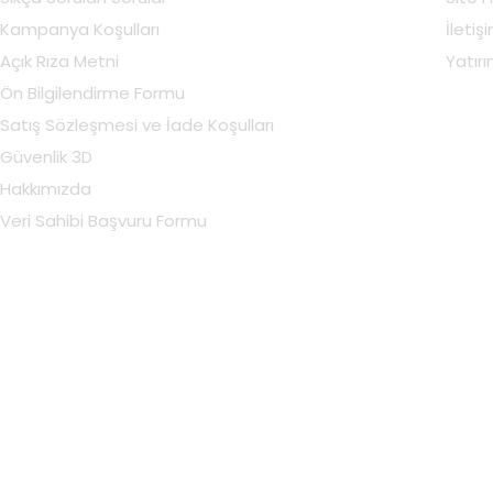
Kampanya Koşulları
İletiş
Açık Rıza Metni
Yatırım
Ön Bilgilendirme Formu
Satış Sözleşmesi ve İade Koşulları
Güvenlik 3D
Hakkımızda
Veri Sahibi Başvuru Formu
Hesabım
Hesabım
Sepetim
Siparişler
Favorilerim
Adresler
Bildirimlerim