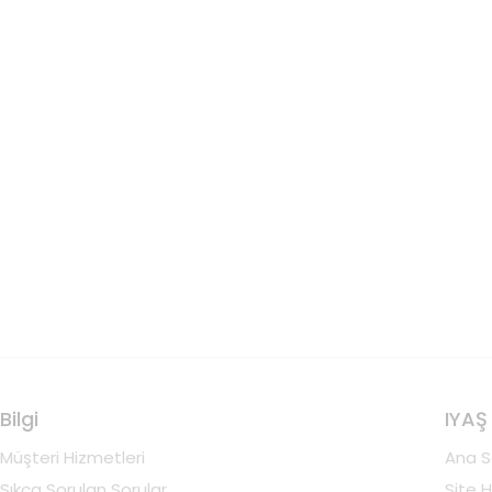
Bilgi
IYAŞ
Müşteri Hizmetleri
Ana S
Sıkça Sorulan Sorular
Site H