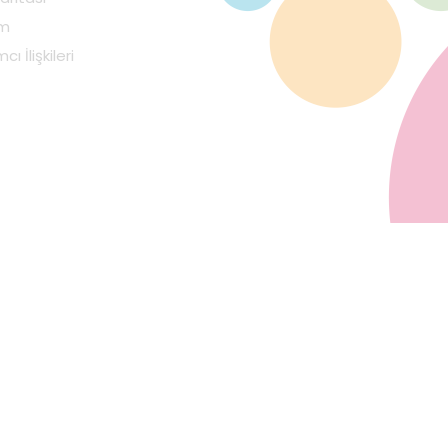
im
cı İlişkileri
Mobi