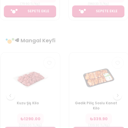
(
79.90
TL/Kg
)
(
1163.33
TL/Kg
)
SEPETE EKLE
SEPETE EKLE
🥩 Mangal Keyfi
Kuzu Şiş Kilo
Gedik Piliç Soslu Kanat
Kilo
₺
1290.00
₺
339.90
(
1290.00
TL/Kg
)
(
339.90
TL/Kg
)