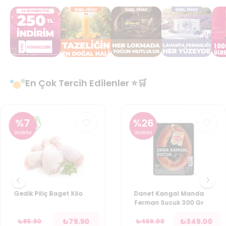
En Çok Tercih Edilenler ⭐🛒
%
7
%
26
İNDİRİM
İNDİRİM
Gedik Piliç Baget Kilo
Danet Kangal Manda
Ferman Sucuk 300 Gr
₺
79.90
₺
349.00
₺
85.90
₺
469.00