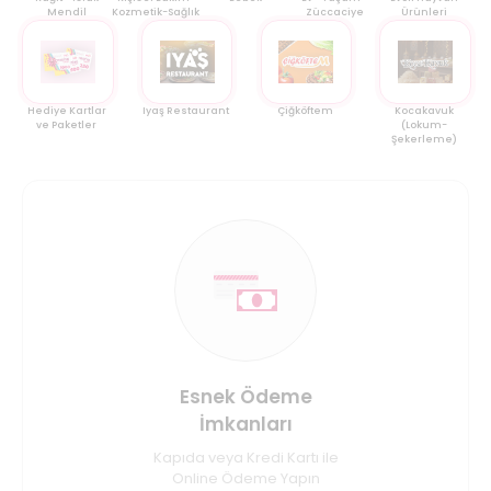
Mendil
Kozmetik-Sağlık
Züccaciye
Ürünleri
Hediye Kartlar
Iyaş Restaurant
Çiğköftem
Kocakavuk
ve Paketler
(Lokum-
Şekerleme)
Esnek Ödeme
İmkanları
Kapıda veya Kredi Kartı ile
Online Ödeme Yapın