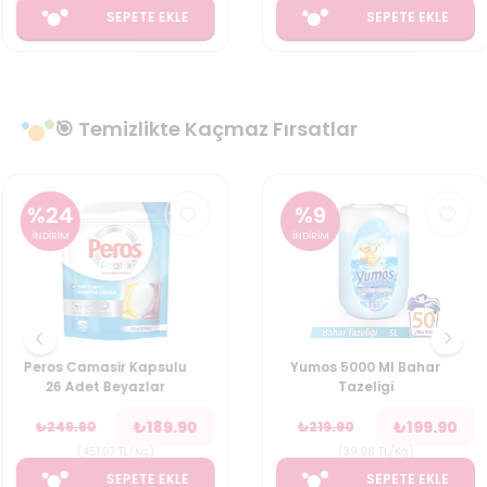
SEPETE EKLE
SEPETE EKLE
🎯 Temizlikte Kaçmaz Fırsatlar
%
24
%
9
İNDİRİM
İNDİRİM
Peros Camasir Kapsulu
Yumos 5000 Ml Bahar
26 Adet Beyazlar
Tazeligi
₺
189.90
₺
199.90
₺
249.90
₺
219.90
(
451.07
TL/Kg
)
(
39.98
TL/Kg
)
SEPETE EKLE
SEPETE EKLE