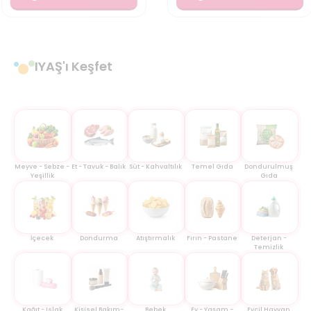
IYAŞ'ı Keşfet
Meyve - Sebze -
Et - Tavuk - Balık
Süt - Kahvaltılık
Temel Gıda
Dondurulmuş
Yeşillik
Gıda
İçecek
Dondurma
Atıştırmalık
Fırın - Pastane
Deterjan -
Temizlik
Kağıt - Islak
Kişisel Bakım-
Bebek
Ev - Yaşam -
Evcil Hayvan