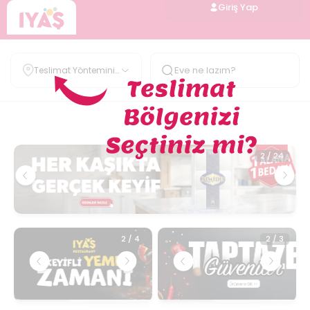
Giriş Yap
Teslimat Yöntemini
Belirle
2
/
2
2
/
24
2
/
4
2
/
3