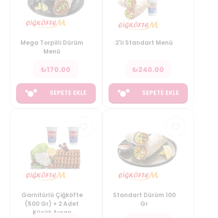
Mega Torpilli Dürüm
2'li Standart Menü
Menü
₺
170.00
₺
240.00
SEPETE EKLE
SEPETE EKLE
Garnitürlü Çiğköfte
Standart Dürüm 100
(500 Gr) + 2 Adet
Gr
Küçük Ayran