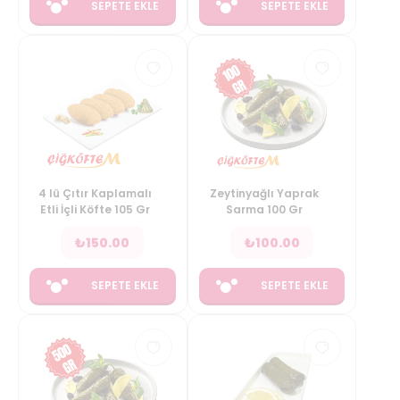
SEPETE EKLE
SEPETE EKLE
4 lü Çıtır Kaplamalı
Zeytinyağlı Yaprak
Etli İçli Köfte 105 Gr
Sarma 100 Gr
₺
150.00
₺
100.00
SEPETE EKLE
SEPETE EKLE