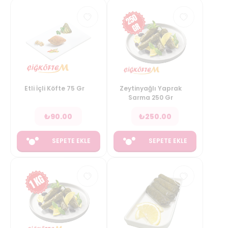
Etli İçli Köfte 75 Gr
Zeytinyağlı Yaprak
Sarma 250 Gr
₺
90.00
₺
250.00
SEPETE EKLE
SEPETE EKLE