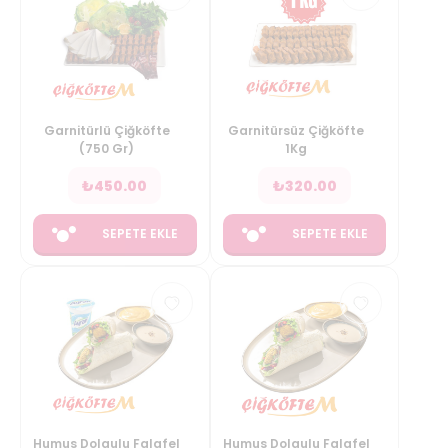
Garnitürlü Çiğköfte
Garnitürsüz Çiğköfte
(750 Gr)
1Kg
₺
450.00
₺
320.00
SEPETE EKLE
SEPETE EKLE
Humus Dolgulu Falafel
Humus Dolgulu Falafel