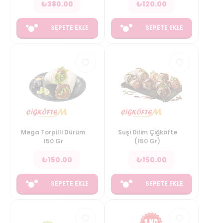
₺
380.00
₺
120.00
SEPETE EKLE
SEPETE EKLE
Mega Torpilli Dürüm
Suşi Dilim Çiğköfte
150 Gr
(150 Gr)
₺
150.00
₺
150.00
SEPETE EKLE
SEPETE EKLE