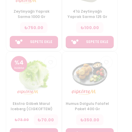
Zeytinyağlı Yaprak
4'lü Zeytinyağlı
Sarma 1000 Gr
Yaprak Sarma 125 Gr
₺
750.00
₺
100.00
SEPETE EKLE
SEPETE EKLE
%
4
İNDİRİM
Ekstra Göbek Marul
Humus Dolgulu Falafel
Iceberg (CIGKOFTEM)
Paket 400 Gr
₺
70.00
₺
350.00
₺
73.00