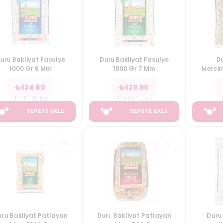
uru Bakliyat Fasulye
Duru Bakliyat Fasulye
Du
1000 Gr 6 Mm
1000 Gr 7 Mm
Mercim
₺
124.50
₺
129.90
(
124.50
TL/Kg
)
(
129.90
TL/Kg
)
(
SEPETE EKLE
SEPETE EKLE
uru Bakliyat Patlayan
Duru Bakliyat Patlayan
Duru 