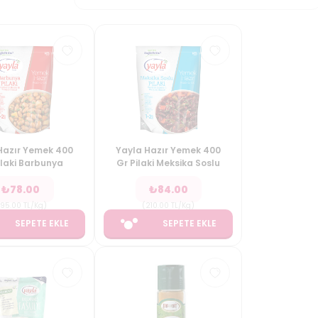
Hazır Yemek 400
Yayla Hazır Yemek 400
ilaki Barbunya
Gr Pilaki Meksika Soslu
₺
78.00
₺
84.00
195.00
TL/Kg
)
(
210.00
TL/Kg
)
SEPETE EKLE
SEPETE EKLE