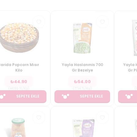
Barida Popcorn Mısır
Yayla Haslanmis 700
Yayla 
Kilo
Gr Bezelye
Gr P
₺
44.90
₺
54.00
(
44.90
TL/Kg
)
(
77.14
TL/Kg
)
(
SEPETE EKLE
SEPETE EKLE