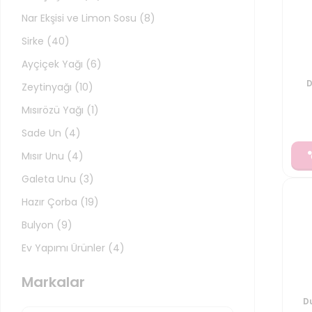
Nar Ekşisi ve Limon Sosu
(
8
)
Sirke
(
40
)
Ayçiçek Yağı
(
6
)
D
Zeytinyağı
(
10
)
Mısırözü Yağı
(
1
)
Sade Un
(
4
)
Mısır Unu
(
4
)
Galeta Unu
(
3
)
Hazır Çorba
(
19
)
Bulyon
(
9
)
Ev Yapımı Ürünler
(
4
)
Markalar
D