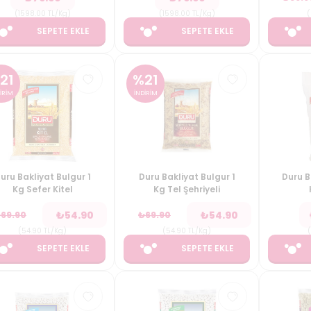
(
1598.00
TL/Kg
)
(
1598.00
TL/Kg
)
(
SEPETE EKLE
SEPETE EKLE
21
%
21
İRİM
İNDİRİM
uru Bakliyat Bulgur 1
Duru Bakliyat Bulgur 1
Duru B
Kg Sefer Kitel
Kg Tel Şehriyeli
₺
54.90
₺
54.90
₺
69.90
₺
69.90
(
54.90
TL/Kg
)
(
54.90
TL/Kg
)
(
SEPETE EKLE
SEPETE EKLE