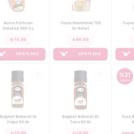
Burcu Patlıcan
Yayla Haslanmis 700
Yayla
Salatası 560 Cc
Gr Nohut
₺
74.90
₺
60.00
(
85.71
TL/Kg
)
SEPETE EKLE
SEPETE EKLE
%
21
İNDİRİM
Bağdat Baharat Dl
Bağdat Baharat Dl
Duru B
Cajun 50 Gr
Taco 50 Gr
₺
79.90
₺
79.90
₺
69.9