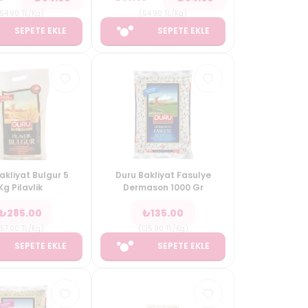
54.90
TL/Kg
)
(
54.90
TL/Kg
)
SEPETE EKLE
SEPETE EKLE
akliyat Bulgur 5
Duru Bakliyat Fasulye
Kg Pilavlik
Dermason 1000 Gr
₺
285.00
₺
135.00
57.00
TL/Kg
)
(
135.00
TL/Kg
)
SEPETE EKLE
SEPETE EKLE