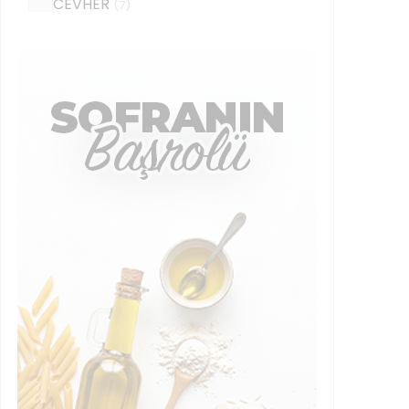
CEVHER
(
7
)
CINAR
(
66
)
DARDANEL
(
6
)
DOGANAY
(
4
)
DROETKER
(
2
)
DURU
(
53
)
EFSINA
(
15
)
ERBAA
(
3
)
ESTUZ
(
4
)
FELLAS
(
1
)
FERSAN
(
19
)
FİLİZ
(
16
)
GEDIK
(
1
)
HAS
(
1
)
HASATA
(
5
)
HATAY
(
2
)
HEDIYE
(
1
)