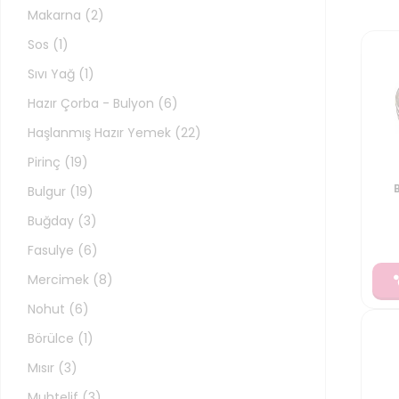
Makarna
(
2
)
Sos
(
1
)
Sıvı Yağ
(
1
)
Hazır Çorba - Bulyon
(
6
)
Haşlanmış Hazır Yemek
(
22
)
Pirinç
(
19
)
Bulgur
(
19
)
Buğday
(
3
)
Fasulye
(
6
)
Mercimek
(
8
)
Nohut
(
6
)
Börülce
(
1
)
Mısır
(
3
)
Muhtelif
(
3
)