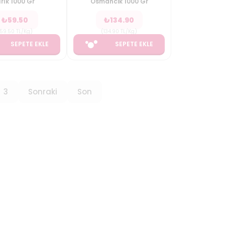
ırık 1000 Gr
Osmancik 1000 Gr
₺
59.50
₺
134.90
59.50
TL/Kg
)
(
134.90
TL/Kg
)
SEPETE EKLE
SEPETE EKLE
3
Sonraki
Son