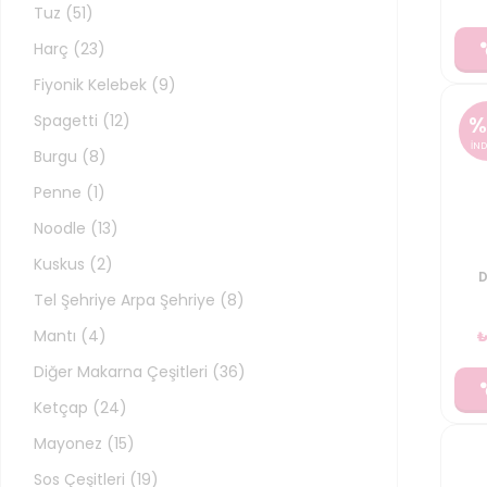
Tuz
(
51
)
Harç
(
23
)
Fiyonik Kelebek
(
9
)
Spagetti
(
12
)
%
İND
Burgu
(
8
)
Penne
(
1
)
Noodle
(
13
)
Kuskus
(
2
)
D
Tel Şehriye Arpa Şehriye
(
8
)
Mantı
(
4
)
Diğer Makarna Çeşitleri
(
36
)
Ketçap
(
24
)
Mayonez
(
15
)
Sos Çeşitleri
(
19
)