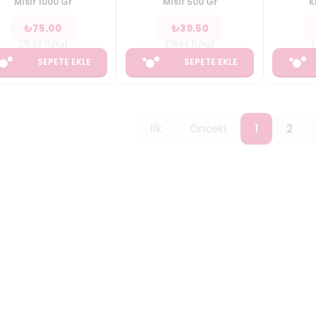
Mısır 1000 Gr
Mısır 500 Gr
K
₺
75.00
₺
39.50
(
75.00
TL/Kg
)
(
79.00
TL/Kg
)
(
SEPETE EKLE
SEPETE EKLE
İlk
Önceki
1
2