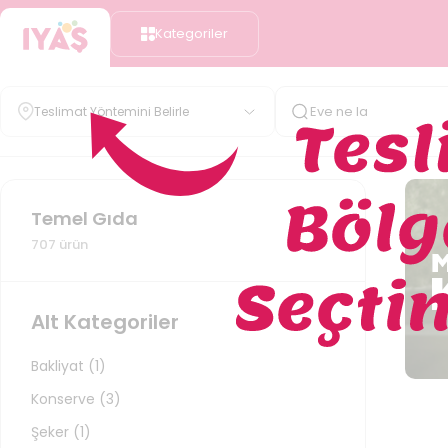
Kategoriler
Teslimat Yöntemini Belirle
Temel Gıda
707
ürün
Alt Kategoriler
Bakliyat
(
1
)
Konserve
(
3
)
Şeker
(
1
)