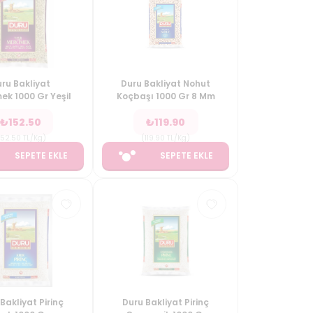
ru Bakliyat
Duru Bakliyat Nohut
ek 1000 Gr Yeşil
Koçbaşı 1000 Gr 8 Mm
₺
152.50
₺
119.90
152.50
TL/Kg
)
(
119.90
TL/Kg
)
SEPETE EKLE
SEPETE EKLE
Bakliyat Pirinç
Duru Bakliyat Pirinç