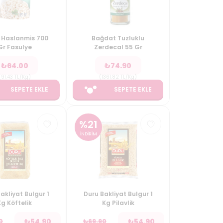
 Haslanmis 700
Bağdat Tuzluklu
Gr Fasulye
Zerdecal 55 Gr
₺
64.00
₺
74.90
(
91.43
TL/Kg
)
(
1361.82
TL/Kg
)
SEPETE EKLE
SEPETE EKLE
%
21
İNDİRİM
akliyat Bulgur 1
Duru Bakliyat Bulgur 1
Kg Köftelik
Kg Pilavlik
₺
54.90
₺
54.90
0
₺
69.90