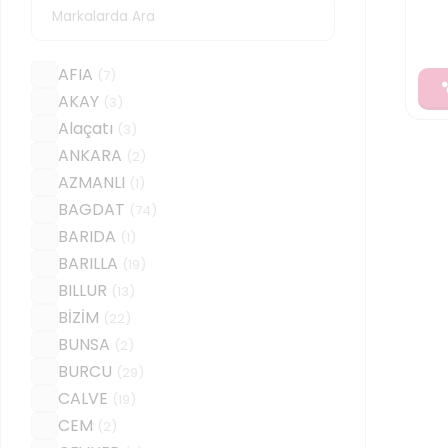
AFIA
(
7
)
AKAY
(
3
)
Alaçatı
(
3
)
ANKARA
(
2
)
AZMANLI
(
1
)
BAGDAT
(
74
)
BARIDA
(
1
)
BARILLA
(
19
)
BILLUR
(
13
)
BİZİM
(
22
)
BUNSA
(
2
)
BURCU
(
29
)
CALVE
(
19
)
CEM
(
2
)