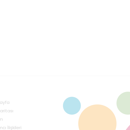
ayfa
aritası
im
cı İlişkileri