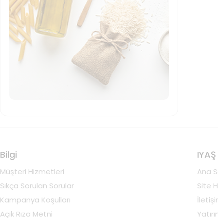
HEINZ
(
12
)
HIMALIFA
(
1
)
INDO
(
10
)
IREM
(
1
)
IYAS
(
2
)
İçim
(
1
)
KADIRZADE
(
2
)
KAVAKLIDER
(
18
)
KEMAL
(
1
)
KENTON
(
2
)
KNORR
(
45
)
KOMILI
(
7
)
Bilgi
IYAŞ
KRISTAL
(
1
)
Müşteri Hizmetleri
Ana S
KUHNE
(
3
)
Sıkça Sorulan Sorular
Site H
Lenda
(
3
)
Kampanya Koşulları
İletiş
MANAV
(
1
)
Açık Rıza Metni
Yatırım
MANZELIN