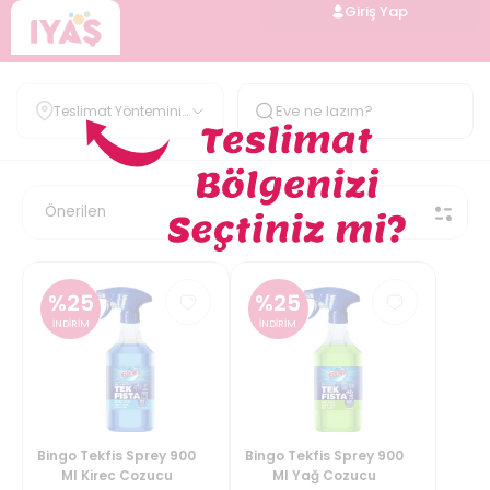
Giriş Yap
Teslimat Yöntemini
Belirle
%
25
%
25
İNDİRİM
İNDİRİM
Bingo Tekfis Sprey 900
Bingo Tekfis Sprey 900
Ml Kirec Cozucu
Ml Yağ Cozucu