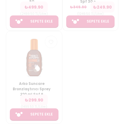
50
Spf 30 +
₺
499.90
₺
249.90
₺
349.90
(
2499.50
TL/Litre
)
(
1249.50
TL/Litre
)
SEPETE EKLE
SEPETE EKLE
Arko Suncare
Bronzlaştırıcı Sprey
220 ml Spf 6
₺
299.90
(
1499.50
TL/Litre
)
SEPETE EKLE