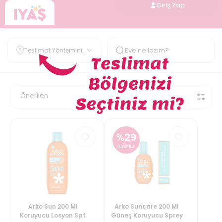
Giriş Yap
Teslimat Yöntemini
Belirle
%
29
İNDİRİM
Arko Sun 200 Ml
Arko Suncare 200 Ml
Koruyucu Losyon Spf
Güneş Koruyucu Sprey