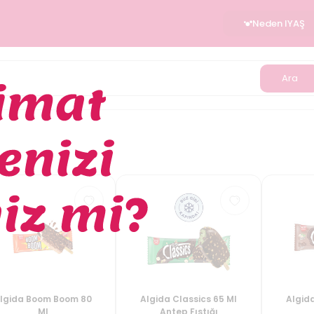
Neden IYAŞ
Ara
lgida Boom Boom 80
Algida Classics 65 Ml
Algida
Ml
Antep Fıstığı