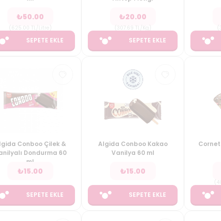
₺
50.00
₺
20.00
(
625.00
TL/Litre
)
(
307.69
TL/Kg
)
(
SEPETE EKLE
SEPETE EKLE
lgida Conboo Çilek &
Algida Conboo Kakao
Cornett
anilyalı Dondurma 60
Vanilya 60 ml
ml
₺
15.00
₺
15.00
(
4
SEPETE EKLE
SEPETE EKLE