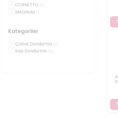
CORNETTO
(
6
)
MAGNUM
(
1
)
Kategoriler
Çubuk Dondurma
(
19
)
Kap Dondurma
(
4
)
A
V