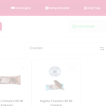
Kataloglar
Kampanyalar
Giriş Yap
Canlı Destek
 Classics 65 Ml
Algida Classics 65 Ml
Kakaolu
Vanilya