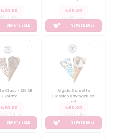
₺
20.00
₺
20.00
307.69
TL/Kg
)
(
307.69
TL/Kg
)
SEPETE EKLE
SEPETE EKLE
o Classik 125 Ml
Algida Cornetto
Çikolata
Classico Kaymaklı 125
ml
₺
50.00
₺
50.00
00.00
TL/Litre
)
(
400.00
TL/Litre
)
SEPETE EKLE
SEPETE EKLE