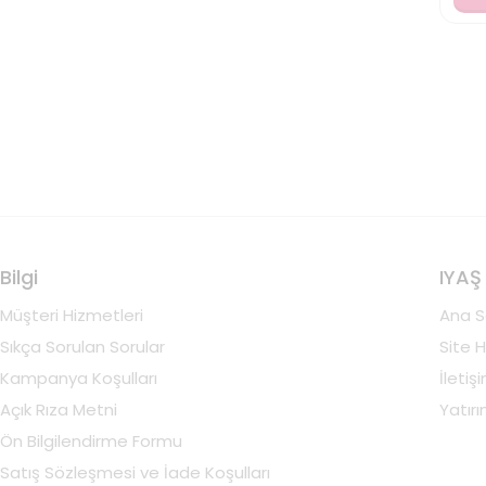
Bilgi
IYAŞ
Müşteri Hizmetleri
Ana S
Sıkça Sorulan Sorular
Site H
Kampanya Koşulları
İletiş
Açık Rıza Metni
Yatırım
Ön Bilgilendirme Formu
Satış Sözleşmesi ve İade Koşulları