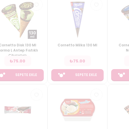
Cornetto Disk 130 Ml
Cornetto Milka 130 Ml
Corne
orma L Antep Fıstıklı
N
Çikolatalı
₺
75.00
₺
75.00
SEPETE EKLE
SEPETE EKLE