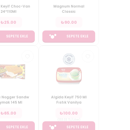
 Keyif Choc-Van
Magnum Normal
24*110Ml
Classic
₺
25.00
₺
90.00
SEPETE EKLE
SEPETE EKLE
a Nogger Sandw
Algida Keyif 750 Ml
ymak 145 Ml
Fıstık Vanilya
₺
65.00
₺
100.00
(
133.33
TL/Litre
)
SEPETE EKLE
SEPETE EKLE