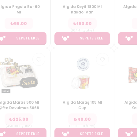
lgıda Frıgola Bar 60
Algida Keyif 1800 Ml
Algıda
Ml
Kakao-Van
₺
55.00
₺
150.00
(
107.14
TL/Litre
)
SEPETE EKLE
SEPETE EKLE
Algıda Maras 500 Ml
Algida Maraş 105 Ml
Algid
Çifte Dovulmus 5668
Cup
Ka
₺
225.00
₺
40.00
(
450.00
TL/Litre
)
(
380.95
TL/Litre
)
SEPETE EKLE
SEPETE EKLE