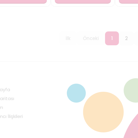
İlk
Önceki
1
2
ayfa
aritası
im
cı İlişkileri