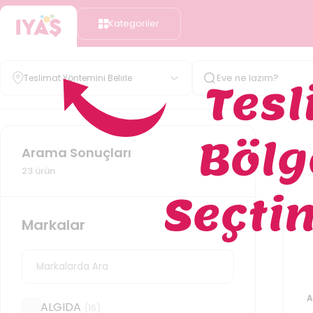
Kategoriler
Teslimat Yöntemini Belirle
Arama Sonuçları
23
ürün
Markalar
A
ALGIDA
(
16
)