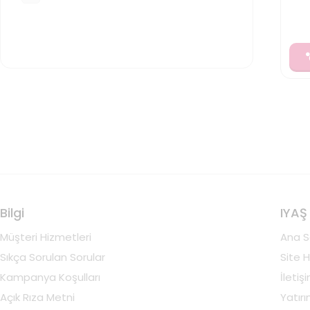
Bilgi
IYAŞ
Müşteri Hizmetleri
Ana S
Sıkça Sorulan Sorular
Site H
Kampanya Koşulları
İletiş
Açık Rıza Metni
Yatırım