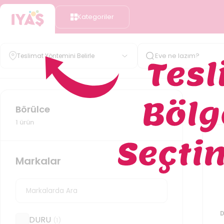
Kategoriler
Teslimat Yöntemini Belirle
Börülce
1
ürün
Markalar
D
DURU
(
1
)