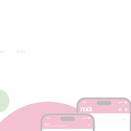
ki
Son