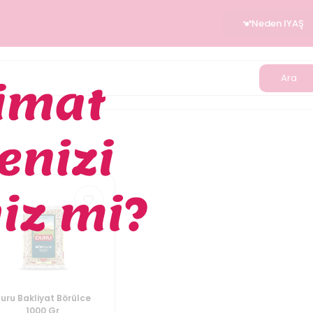
Neden IYAŞ
Ara
uru Bakliyat Börülce
1000 Gr