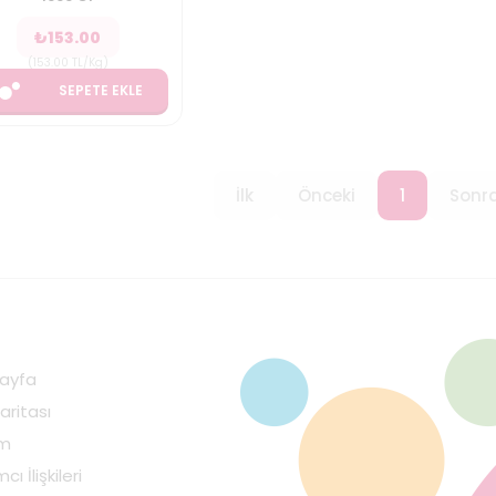
₺
153.00
(
153.00
TL/Kg
)
SEPETE EKLE
İlk
Önceki
1
Sonra
ayfa
aritası
im
cı İlişkileri