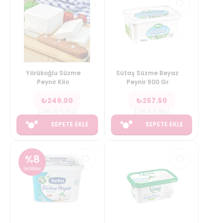
Yörükoğlu Süzme
Sütaş Süzme Beyaz
Peynir Kilo
Peynir 900 Gr
₺
249.00
₺
257.50
(
249.00
TL/Kg
)
(
286.11
TL/Kg
)
SEPETE EKLE
SEPETE EKLE
%
8
İNDİRİM