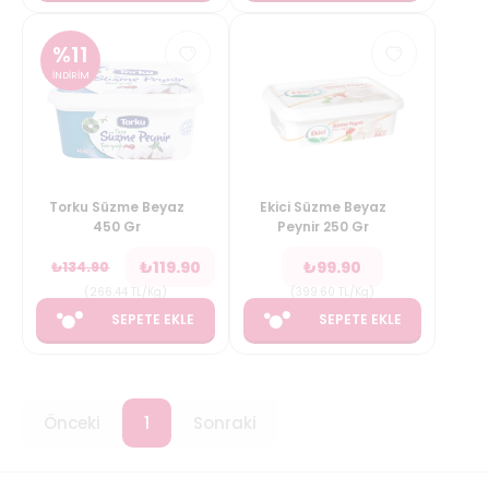
%
11
İNDİRİM
Torku Süzme Beyaz
Ekici Süzme Beyaz
450 Gr
Peynir 250 Gr
₺
119.90
₺
99.90
₺
134.90
(
266.44
TL/Kg
)
(
399.60
TL/Kg
)
SEPETE EKLE
SEPETE EKLE
Önceki
1
Sonraki