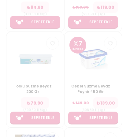
₺
84.90
₺
119.00
₺
159.00
(
339.60
TL/Kg
)
(
297.50
TL/Kg
)
SEPETE EKLE
SEPETE EKLE
%
7
İNDİRİM
Torku Süzme Beyaz
Cebel Süzme Beyaz
200 Gr
Peynir 450 Gr
₺
79.90
₺
139.00
₺
149.00
(
399.50
TL/Kg
)
(
308.89
TL/Kg
)
SEPETE EKLE
SEPETE EKLE