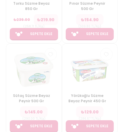
Torku Süzme Beyaz
Pınar Süzme Peynir
850 Gr
500 Gr
₺
219.90
₺
154.90
₺
239.00
(
258.71
TL/Kg
)
(
309.80
TL/Kg
)
SEPETE EKLE
SEPETE EKLE
Sütaş Süzme Beyaz
Yörükoğlu Süzme
Peynir 500 Gr
Beyaz Peynir 450 Gr
₺
145.00
₺
129.00
(
290.00
TL/Kg
)
(
286.67
TL/Kg
)
SEPETE EKLE
SEPETE EKLE