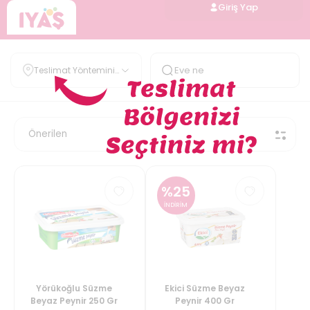
Giriş Yap
Teslimat Yöntemini
Belirle
%
25
İNDİRİM
Yörükoğlu Süzme
Ekici Süzme Beyaz
Beyaz Peynir 250 Gr
Peynir 400 Gr