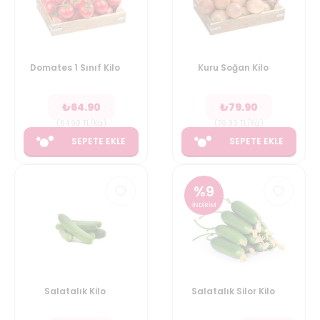
Domates 1 Sınıf Kilo
Kuru Soğan Kilo
₺
64.90
₺
79.90
(
64.90
TL/Kg
)
(
79.90
TL/Kg
)
SEPETE EKLE
SEPETE EKLE
%
9
İNDİRİM
Salatalık Kilo
Salatalık Silor Kilo