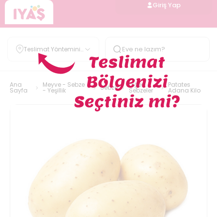
Giriş Yap
Teslimat Yöntemini
Belirle
Ana
Meyve - Sebze
Diğer
Patates
Sebze
Sayfa
- Yeşillik
Sebzeler
Adana Kilo