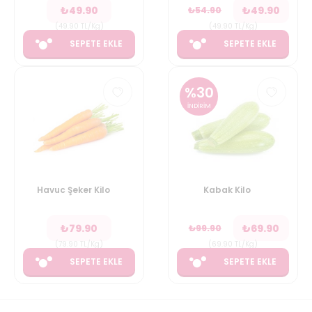
₺
49.90
₺
49.90
₺
54.90
(
49.90
TL/Kg
)
(
49.90
TL/Kg
)
SEPETE EKLE
SEPETE EKLE
%
30
İNDİRİM
Havuc Şeker Kilo
Kabak Kilo
₺
79.90
₺
69.90
₺
99.90
(
79.90
TL/Kg
)
(
69.90
TL/Kg
)
SEPETE EKLE
SEPETE EKLE