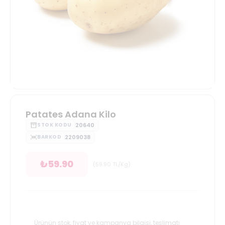
Patates Adana Kilo
20640
STOK KODU
2209038
BARKOD
₺
59.90
(
59.90
TL/Kg
)
Ürünün stok, fiyat ve kampanya bilgisi, teslimatı