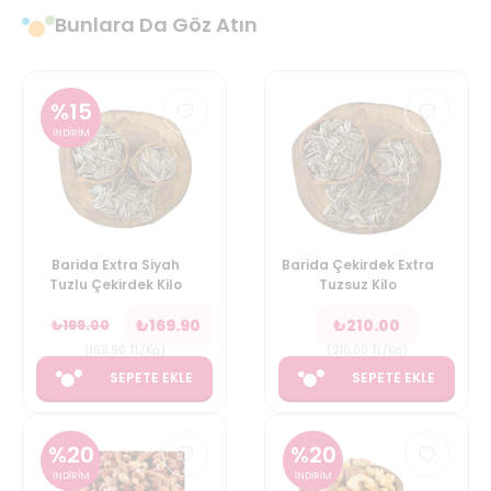
Bunlara Da Göz Atın
%
15
İNDİRİM
Barida Extra Siyah
Barida Çekirdek Extra
Tuzlu Çekirdek Kilo
Tuzsuz Kilo
₺
169.90
₺
210.00
₺
199.00
(
169.90
TL/Kg
)
(
210.00
TL/Kg
)
SEPETE EKLE
SEPETE EKLE
%
20
%
20
İNDİRİM
İNDİRİM