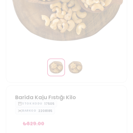
Barida Kaju Fıstığı Kilo
17505
STOK KODU
2208185
BARKOD
₺
829.00