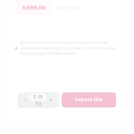
₺
699.00
(
699.00
TL/Kg
)
Ürünün stok, fiyat ve kampanya bilgisi, teslimatı
gerçekleştirecek mağazanın stok, fiyat ve kampanya
bilgilerine göre belirlenmektedir.
-
+
Sepete Ekle
kg