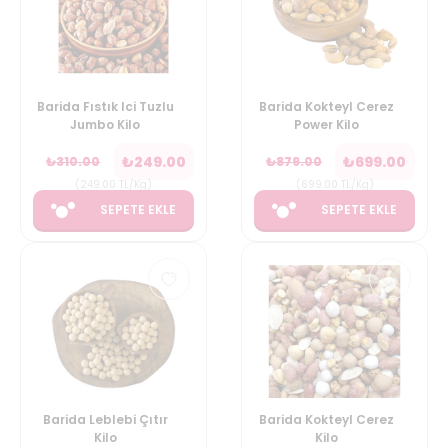
Barida Fıstık Ici Tuzlu
Barida Kokteyl Cerez
Jumbo Kilo
Power Kilo
₺
249.00
₺
699.00
₺
310.00
₺
879.00
(
249.00
TL/Kg
)
(
699.00
TL/Kg
)
SEPETE EKLE
SEPETE EKLE
Barida Leblebi Çıtır
Barida Kokteyl Cerez
Kilo
Kilo