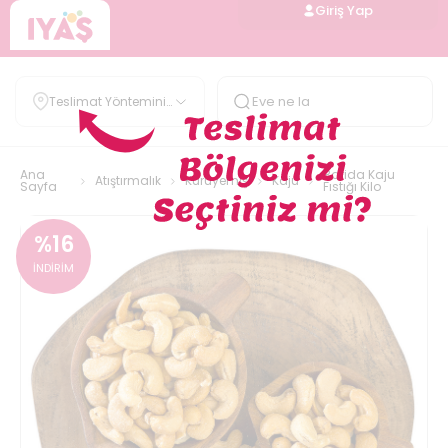
Giriş Yap
Teslimat Yöntemini
Belirle
Ana
Barida Kaju
Atıştırmalık
Kuruyemiş
Kaju
Sayfa
Fıstığı Kilo
%
16
İNDİRİM