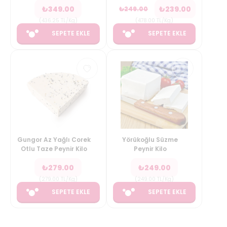
₺
349.00
₺
239.00
₺
249.00
(
436.25
TL/Kg
)
(
478.00
TL/Kg
)
SEPETE EKLE
SEPETE EKLE
Gungor Az Yağlı Corek
Yörükoğlu Süzme
Otlu Taze Peynir Kilo
Peynir Kilo
₺
279.00
₺
249.00
(
279.00
TL/Kg
)
(
249.00
TL/Kg
)
SEPETE EKLE
SEPETE EKLE