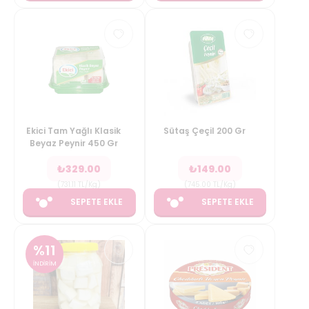
Ekici Tam Yağlı Klasik
Sütaş Çeçil 200 Gr
Beyaz Peynir 450 Gr
₺
329.00
₺
149.00
(
731.11
TL/Kg
)
(
745.00
TL/Kg
)
SEPETE EKLE
SEPETE EKLE
%
11
İNDİRİM