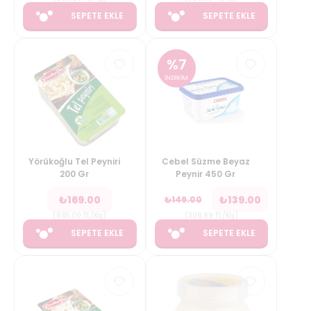
SEPETE EKLE
SEPETE EKLE
%
7
İNDİRİM
Yörükoğlu Tel Peyniri
Cebel Süzme Beyaz
200 Gr
Peynir 450 Gr
₺
169.00
₺
139.00
₺
149.00
(
845.00
TL/Kg
)
(
308.89
TL/Kg
)
SEPETE EKLE
SEPETE EKLE