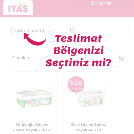
Giriş Yap
Teslimat Yöntemini
Belirle
%
25
İNDİRİM
Yörükoğlu Süzme
Ekici Süzme Beyaz
Beyaz Peynir 250 Gr
Peynir 400 Gr