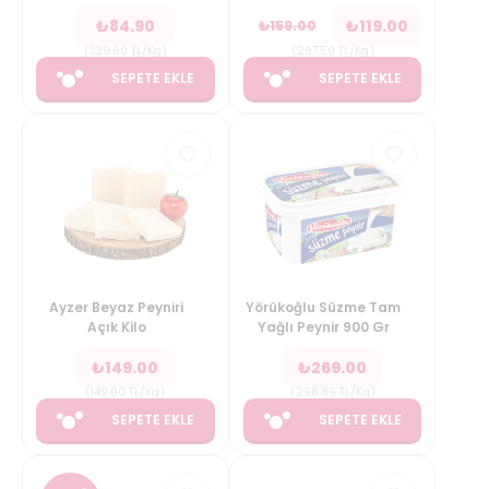
₺
84.90
₺
119.00
₺
159.00
(
339.60
TL/Kg
)
(
297.50
TL/Kg
)
SEPETE EKLE
SEPETE EKLE
Ayzer Beyaz Peyniri
Yörükoğlu Süzme Tam
Açık Kilo
Yağlı Peynir 900 Gr
₺
149.00
₺
269.00
(
149.00
TL/Kg
)
(
298.89
TL/Kg
)
SEPETE EKLE
SEPETE EKLE