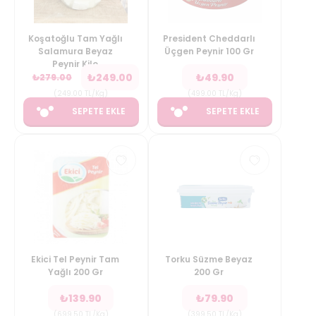
Koşatoğlu Tam Yağlı
President Cheddarlı
Salamura Beyaz
Üçgen Peynir 100 Gr
Peynir Kilo
₺
249.00
₺
49.90
₺
279.00
(
249.00
TL/Kg
)
(
499.00
TL/Kg
)
SEPETE EKLE
SEPETE EKLE
Ekici Tel Peynir Tam
Torku Süzme Beyaz
Yağlı 200 Gr
200 Gr
₺
139.90
₺
79.90
(
699.50
TL/Kg
)
(
399.50
TL/Kg
)