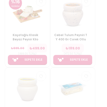
%
16
İNDİRİM
Koşatoğlu Klasik
Cebel Tulum Peyniri T
Beyaz Peynir Kilo
Y 400 Gr Corek Otlu
₺
499.00
₺
189.00
₺
595.00
(
499.00
TL/Kg
)
(
472.50
TL/Kg
)
SEPETE EKLE
SEPETE EKLE