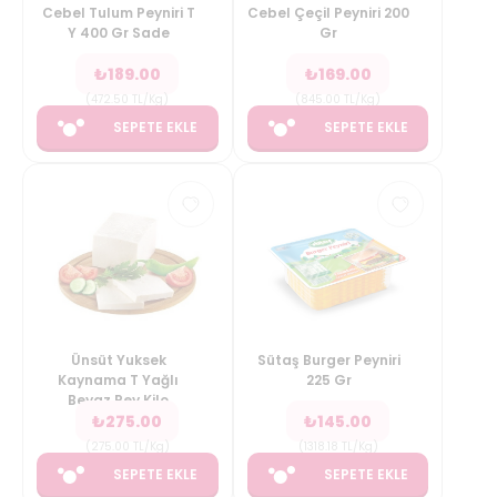
Cebel Tulum Peyniri T
Cebel Çeçil Peyniri 200
Y 400 Gr Sade
Gr
₺
189.00
₺
169.00
(
472.50
TL/Kg
)
(
845.00
TL/Kg
)
SEPETE EKLE
SEPETE EKLE
Ünsüt Yuksek
Sütaş Burger Peyniri
Kaynama T Yağlı
225 Gr
Beyaz Pey Kilo
₺
275.00
₺
145.00
(
275.00
TL/Kg
)
(
1318.18
TL/Kg
)
SEPETE EKLE
SEPETE EKLE