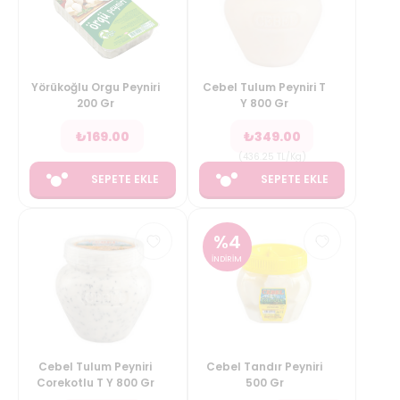
Yörükoğlu Orgu Peyniri
Cebel Tulum Peyniri T
200 Gr
Y 800 Gr
₺
169.00
₺
349.00
(
436.25
TL/Kg
)
SEPETE EKLE
SEPETE EKLE
%
4
İNDİRİM
Cebel Tulum Peyniri
Cebel Tandır Peyniri
Corekotlu T Y 800 Gr
500 Gr