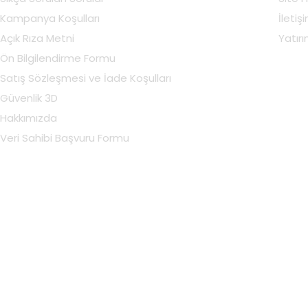
Kampanya Koşulları
İletiş
Açık Rıza Metni
Yatırım
Ön Bilgilendirme Formu
Satış Sözleşmesi ve İade Koşulları
Güvenlik 3D
Hakkımızda
Veri Sahibi Başvuru Formu
Hesabım
Hesabım
Sepetim
Siparişler
Favorilerim
Adresler
Bildirimlerim