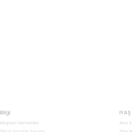
Bilgi
IYAŞ
Müşteri Hizmetleri
Ana S
Sıkça Sorulan Sorular
Site H