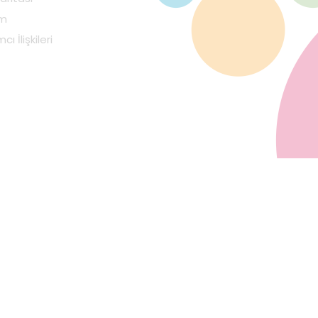
im
cı İlişkileri
Mobi