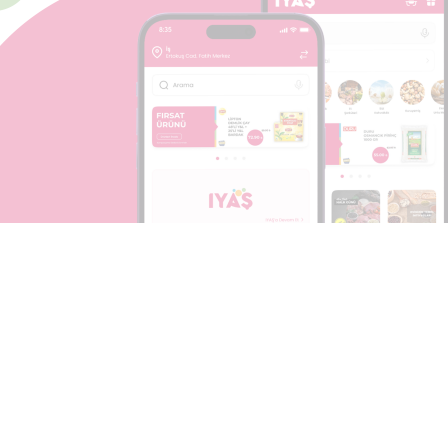
l Uygulamamızı
İndirin