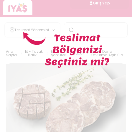
Giriş Yap
Teslimat Yöntemini
Belirle
Ana
Et - Tavuk
Et
Danet Dana
Sucuk
Sayfa
- Balık
Şarküteri
Kavurma Açık Kilo