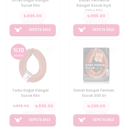
Enfes Doğal Kangal
Danet Fermente
Sucuk Kilo
Kangal Sucuk Açık
Extra Kilo
₺
895.00
₺
995.00
(
895.00
TL/Kg
)
(
995.00
TL/Kg
)
SEPETE EKLE
SEPETE EKLE
%
10
İNDİRİM
Torku Doğal Kangal
Danet Kangal Ferman
Sucuk Kilo
Sucuk 300 Gr
₺
895.00
₺
299.00
₺
995.00
(
895.00
TL/Kg
)
(
996.67
TL/Kg
)
SEPETE EKLE
SEPETE EKLE