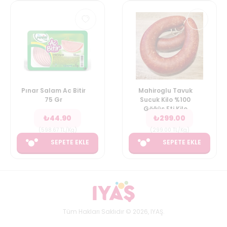
Pınar Salam Ac Bitir
Mahiroglu Tavuk
75 Gr
Sucuk Kilo %100
Göğüs Eti Kilo
₺
44.90
₺
299.00
(
598.67
TL/Kg
)
(
299.00
TL/Kg
)
SEPETE EKLE
SEPETE EKLE
Tüm Hakları Saklıdır © 2026, IYAŞ.