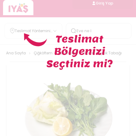
Giriş Yap
Teslimat Yöntemini
Belirle
Ana Sayfa
Çiğköftem
Ekstralar
Ekstra Yeşillik Tabağı