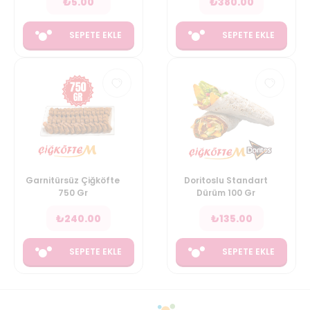
₺
5.00
₺
380.00
SEPETE EKLE
SEPETE EKLE
Garnitürsüz Çiğköfte
Doritoslu Standart
750 Gr
Dürüm 100 Gr
₺
240.00
₺
135.00
SEPETE EKLE
SEPETE EKLE