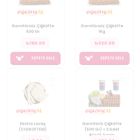
Garnitürsüz Çiğköfte
Garnitürsüz Çiğköfte
500 Gr
1Kg
₺
160.00
₺
320.00
SEPETE EKLE
SEPETE EKLE
Ekstra Lavaş
Garnitürlü Çiğköfte
(CIGKOFTEM)
(500 Gr) + 2 Adet
Küçük Ayran