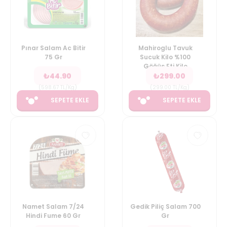
Pınar Salam Ac Bitir
Mahiroglu Tavuk
75 Gr
Sucuk Kilo %100
Göğüs Eti Kilo
₺
44.90
₺
299.00
(
598.67
TL/Kg
)
(
299.00
TL/Kg
)
SEPETE EKLE
SEPETE EKLE
Namet Salam 7/24
Gedik Piliç Salam 700
Hindi Fume 60 Gr
Gr