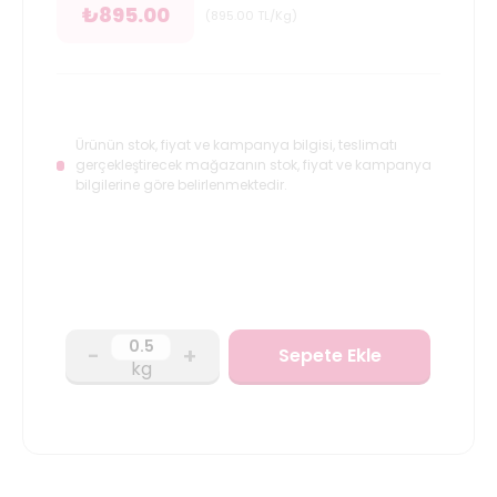
₺
895.00
(
895.00
TL/Kg
)
Ürünün stok, fiyat ve kampanya bilgisi, teslimatı
gerçekleştirecek mağazanın stok, fiyat ve kampanya
bilgilerine göre belirlenmektedir.
-
+
Sepete Ekle
kg