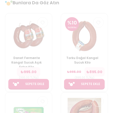
Bunlara Da Göz Atın
%
10
İNDİRİM
Danet Fermente
Torku Doğal Kangal
Kangal Sucuk Açık
Sucuk Kilo
Extra Kilo
₺
995.00
₺
895.00
₺
995.00
(
995.00
TL/Kg
)
(
895.00
TL/Kg
)
SEPETE EKLE
SEPETE EKLE