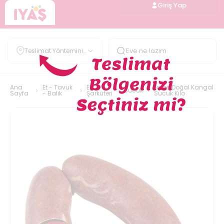
Giriş Yap
Teslimat Yöntemini
Belirle
Ana
Et - Tavuk
Et
Enfes Doğal Kangal
Sucuk
Sayfa
- Balık
Şarküteri
Sucuk Kilo