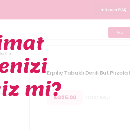
Neden IYAŞ
Ara
ola Kilo
Erpiliç Tabaklı Derili But Pirzola 
₺
225.00
(
225.00
TL/Kg
)