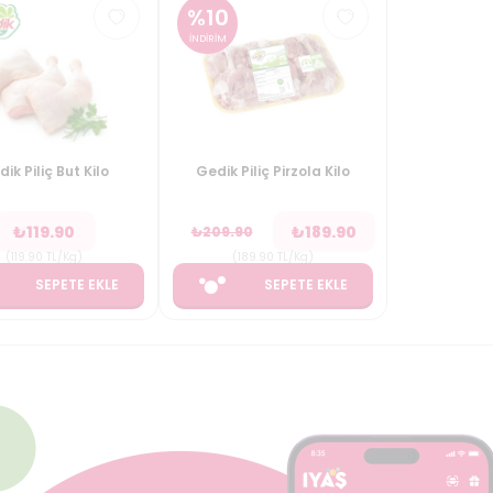
%
10
İNDİRİM
ik Piliç But Kilo
Gedik Piliç Pirzola Kilo
₺
119.90
₺
189.90
₺
209.90
(
119.90
TL/Kg
)
(
189.90
TL/Kg
)
SEPETE EKLE
SEPETE EKLE