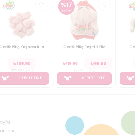
%
17
İNDİRİM
Gedik Piliç Kuşbaşı Kilo
Gedik Piliç Poşetli Kilo
Ged
₺
199.90
₺
99.90
₺
119.90
(
199.90
TL/Kg
)
(
99.90
TL/Kg
)
SEPETE EKLE
SEPETE EKLE
ayfa
aritası