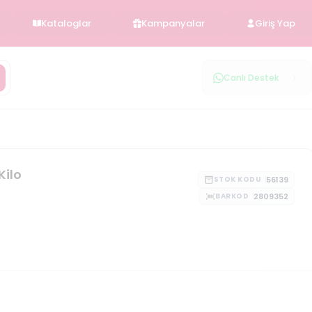
Kataloglar
Kampanyalar
Giriş Yap
Canlı Destek
Kilo
56139
STOK KODU
2809352
BARKOD