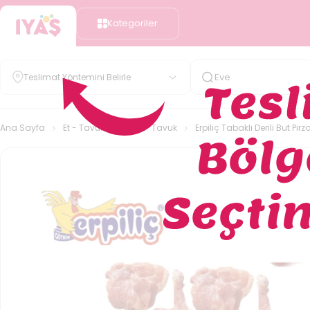
Kategoriler
Teslimat Yöntemini Belirle
Ana Sayfa
Et - Tavuk - Balık
Tavuk
Erpiliç Tabaklı Derili But Pirz