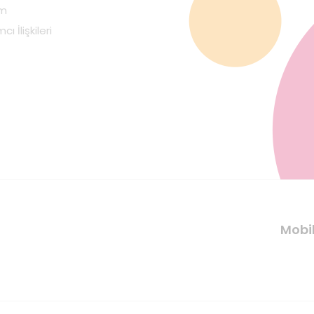
im
cı İlişkileri
Mobi