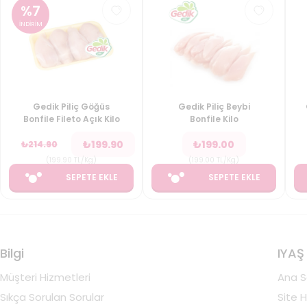
%
7
İNDİRİM
Gedik Piliç Göğüs
Gedik Piliç Beybi
Bonfile Fileto Açık Kilo
Bonfile Kilo
₺
199.90
₺
199.00
₺
214.90
(
199.90
TL/Kg
)
(
199.00
TL/Kg
)
SEPETE EKLE
SEPETE EKLE
Bilgi
IYAŞ
Müşteri Hizmetleri
Ana S
Sıkça Sorulan Sorular
Site H