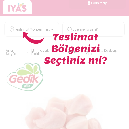
Giriş Yap
Teslimat Yöntemini
Belirle
Ana
Et - Tavuk -
Gedik Piliç Kuşbaşı
Tavuk
Sayfa
Balık
Kilo