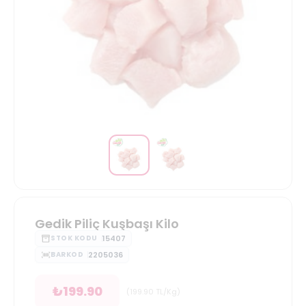
Gedik Piliç Kuşbaşı Kilo
15407
STOK KODU
2205036
BARKOD
₺
199.90
(
199.90
TL/Kg
)