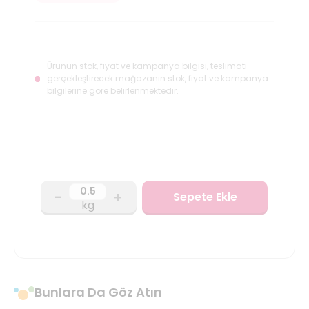
Ürünün stok, fiyat ve kampanya bilgisi, teslimatı
gerçekleştirecek mağazanın stok, fiyat ve kampanya
bilgilerine göre belirlenmektedir.
-
+
Sepete Ekle
kg
Bunlara Da Göz Atın