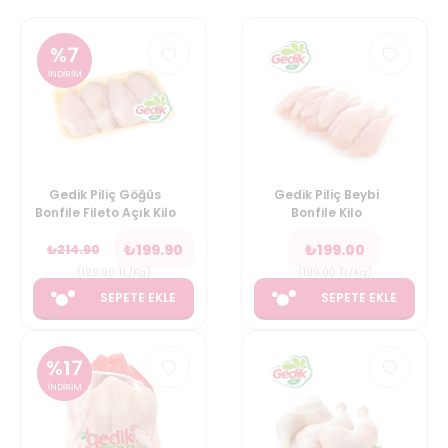
%
7
İNDİRİM
Gedik Piliç Göğüs
Gedik Piliç Beybi
Bonfile Fileto Açık Kilo
Bonfile Kilo
₺
199.90
₺
199.00
₺
214.90
(
199.90
TL/Kg
)
(
199.00
TL/Kg
)
SEPETE EKLE
SEPETE EKLE
%
17
İNDİRİM