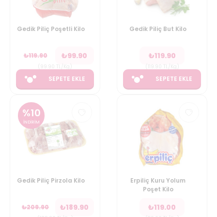
Gedik Piliç Poşetli Kilo
Gedik Piliç But Kilo
₺
99.90
₺
119.90
₺
119.90
(
99.90
TL/Kg
)
(
119.90
TL/Kg
)
SEPETE EKLE
SEPETE EKLE
%
10
İNDİRİM
Gedik Piliç Pirzola Kilo
Erpiliç Kuru Yolum
Poşet Kilo
₺
189.90
₺
119.00
₺
209.90