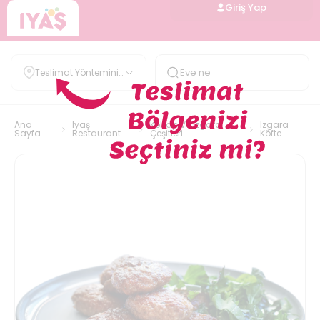
Giriş Yap
Teslimat Yöntemini
Belirle
Ana
Iyaş
Kebap Ve Izgara
Izgara
Sayfa
Restaurant
Çeşitleri
Köfte