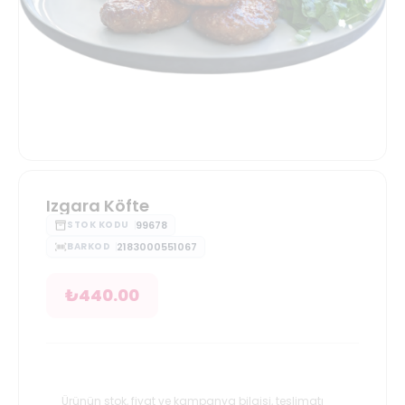
Izgara Köfte
99678
STOK KODU
2183000551067
BARKOD
₺
440.00
Ürünün stok, fiyat ve kampanya bilgisi, teslimatı