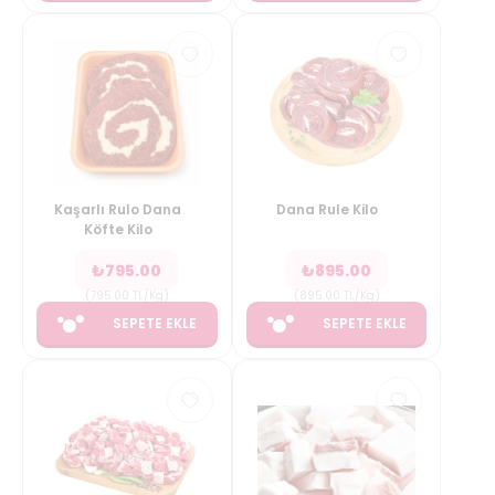
Kaşarlı Rulo Dana
Dana Rule Kilo
Köfte Kilo
₺
795.00
₺
895.00
(
795.00
TL/Kg
)
(
895.00
TL/Kg
)
SEPETE EKLE
SEPETE EKLE