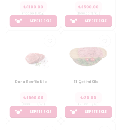
₺
1100.00
₺
1590.00
(
1100.00
TL/Kg
)
(
1590.00
TL/Kg
)
SEPETE EKLE
SEPETE EKLE
Dana Bonfile Kilo
Et Çekimi Kilo
₺
1990.00
₺
20.00
(
1990.00
TL/Kg
)
(
20.00
TL/Kg
)
SEPETE EKLE
SEPETE EKLE