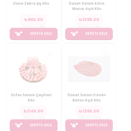
Dana Zebra Şiş Kilo
Danet Salam Extra
Macar Açık Kilo
₺
990.00
₺
1395.00
(
990.00
TL/Kg
)
(
1395.00
TL/Kg
)
SEPETE EKLE
SEPETE EKLE
Enfes Salam Çeşitleri
Danet Salam Fıstıklı
Kilo
Baton Açık Kilo
₺
1145.00
₺
1395.00
(
1145.00
TL/Kg
)
(
1395.00
TL/Kg
)
SEPETE EKLE
SEPETE EKLE