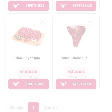
SEPETE EKLE
SEPETE EKLE
Dana Julyen Kilo
Dana T Bone Kilo
₺
1100.00
₺
825.00
(
1100.00
TL/Kg
)
(
825.00
TL/Kg
)
SEPETE EKLE
SEPETE EKLE
Önceki
1
Sonraki