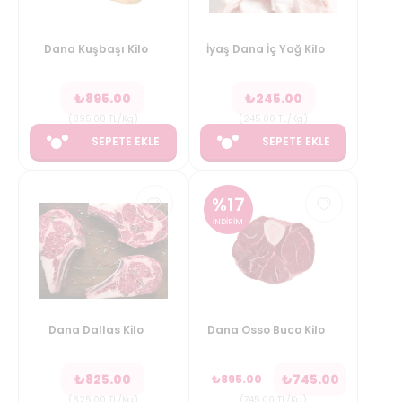
Dana Kuşbaşı Kilo
İyaş Dana İç Yağ Kilo
₺
895.00
₺
245.00
(
895.00
TL/Kg
)
(
245.00
TL/Kg
)
SEPETE EKLE
SEPETE EKLE
%
17
İNDİRİM
Dana Dallas Kilo
Dana Osso Buco Kilo
₺
825.00
₺
745.00
₺
895.00
(
825.00
TL/Kg
)
(
745.00
TL/Kg
)