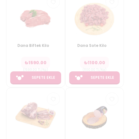
Dana Biftek Kilo
Dana Sote Kilo
₺
1590.00
₺
1100.00
(
1590.00
TL/Kg
)
(
1100.00
TL/Kg
)
SEPETE EKLE
SEPETE EKLE