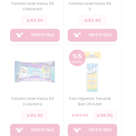
Familia Islak Havlu 90
Familia Islak Havlu 90
li Minarelli
lı
₺
64.90
₺
64.90
SEPETE EKLE
SEPETE EKLE
%
5
İNDİRİM
Familia Islak Havlu 90
Solo Hijyenim Temizlik
li Lavanta
Bezi 20 Adet
₺
64.90
₺
99.90
₺
104.90
SEPETE EKLE
SEPETE EKLE