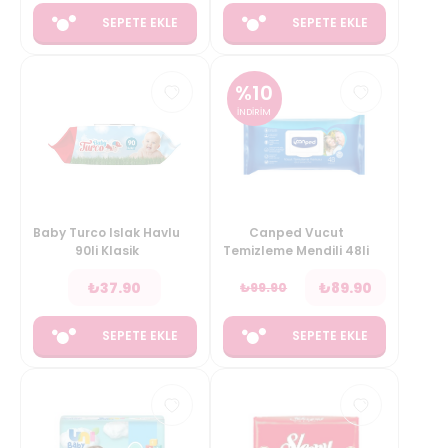
SEPETE EKLE
SEPETE EKLE
%
10
İNDİRİM
Baby Turco Islak Havlu
Canped Vucut
90li Klasik
Temizleme Mendili 48li
₺
37.90
₺
89.90
₺
99.90
SEPETE EKLE
SEPETE EKLE