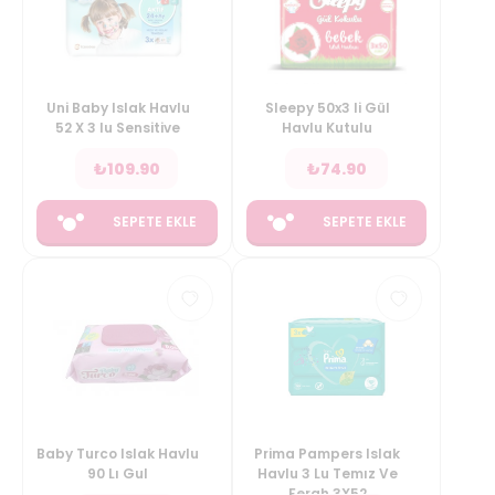
Uni Baby Islak Havlu
Sleepy 50x3 li Gül
52 X 3 lu Sensitive
Havlu Kutulu
₺
109.90
₺
74.90
SEPETE EKLE
SEPETE EKLE
Baby Turco Islak Havlu
Prima Pampers Islak
90 Lı Gul
Havlu 3 Lu Temız Ve
Ferah 3X52