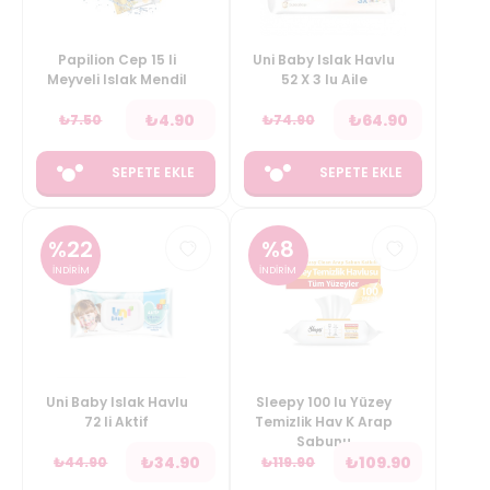
Papilion Cep 15 li
Uni Baby Islak Havlu
Meyveli Islak Mendil
52 X 3 lu Aile
₺
4.90
₺
64.90
₺
7.50
₺
74.90
SEPETE EKLE
SEPETE EKLE
%
22
%
8
İNDİRİM
İNDİRİM
Uni Baby Islak Havlu
Sleepy 100 lu Yüzey
72 li Aktif
Temizlik Hav K Arap
Sabunu
₺
34.90
₺
109.90
₺
44.90
₺
119.90