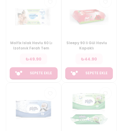
Molfix Islak Havlu 60 Lı
Sleepy 90 li Gül Havlu
Izotonık Ferah Tem
Kapaklı
₺
49.90
₺
44.90
SEPETE EKLE
SEPETE EKLE