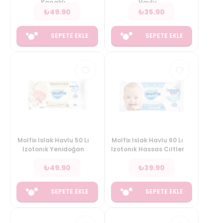
Kapaklı
Havlu
₺
49.90
₺
35.90
SEPETE EKLE
SEPETE EKLE
Molfix Islak Havlu 50 Lı
Molfix Islak Havlu 60 Lı
Izotonık Yenidoğan
Izotonık Hassas Cıltler
₺
49.90
₺
39.90
SEPETE EKLE
SEPETE EKLE