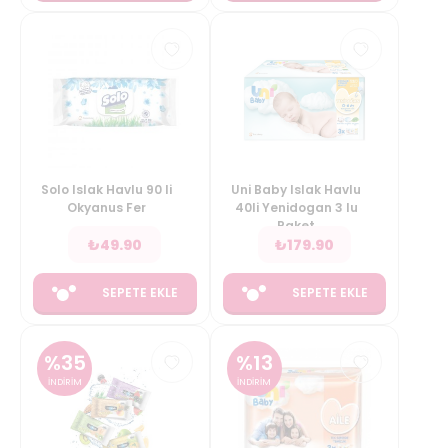
Solo Islak Havlu 90 li
Uni Baby Islak Havlu
Okyanus Fer
40li Yenidogan 3 lu
Paket
₺
49.90
₺
179.90
SEPETE EKLE
SEPETE EKLE
%
35
%
13
İNDİRİM
İNDİRİM