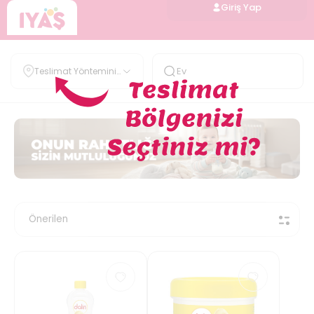
Giriş Yap
Teslimat Yöntemini
Belirle