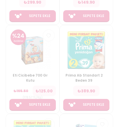
₺
299.90
₺
149.90
SEPETE EKLE
SEPETE EKLE
%
24
İNDİRİM
Eti Cicibebe 700 Gr
Prima Ab Standart 2
Kutu
Beden 39
₺
125.00
₺
389.90
₺
165.50
(
178.57
TL/Kg
)
SEPETE EKLE
SEPETE EKLE