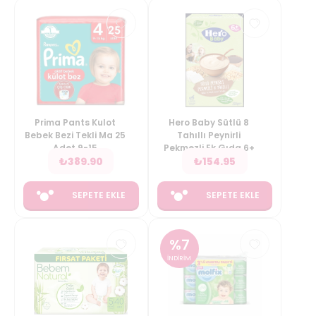
Prima Pants Kulot
Hero Baby Sütlü 8
Bebek Bezi Tekli Ma 25
Tahıllı Peynirli
Adet 9-15
Pekmezli Ek Gıda 6+
₺
389.90
₺
154.95
Ay 200 Gr
SEPETE EKLE
SEPETE EKLE
%
7
İNDİRİM