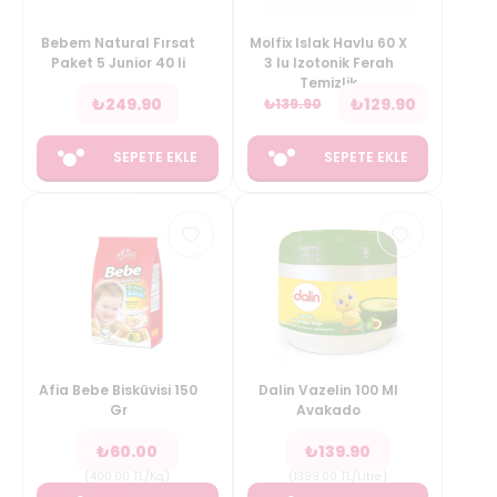
Bebem Natural Fırsat
Molfix Islak Havlu 60 X
Paket 5 Junior 40 li
3 lu Izotonik Ferah
Temizlik
₺
249.90
₺
129.90
₺
139.90
SEPETE EKLE
SEPETE EKLE
Afia Bebe Bisküvisi 150
Dalin Vazelin 100 Ml
Gr
Avakado
₺
60.00
₺
139.90
(
400.00
TL/Kg
)
(
1399.00
TL/Litre
)