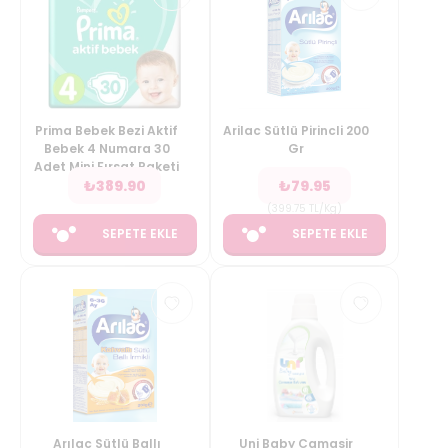
Prima Bebek Bezi Aktif
Arilac Sütlü Pirincli 200
Bebek 4 Numara 30
Gr
Adet Mini Fırsat Paketi
₺
389.90
₺
79.95
(
399.75
TL/Kg
)
SEPETE EKLE
SEPETE EKLE
Arılac Sütlü Ballı
Uni Baby Camasir