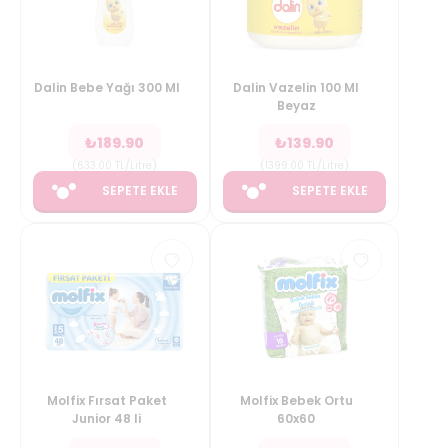
Dalin Bebe Yağı 300 Ml
Dalin Vazelin 100 Ml
Beyaz
₺
189.90
₺
139.90
(
633.00
TL/Litre
)
(
1399.00
TL/Litre
)
SEPETE EKLE
SEPETE EKLE
Molfix Fırsat Paket
Molfix Bebek Ortu
Junior 48 li
60x60