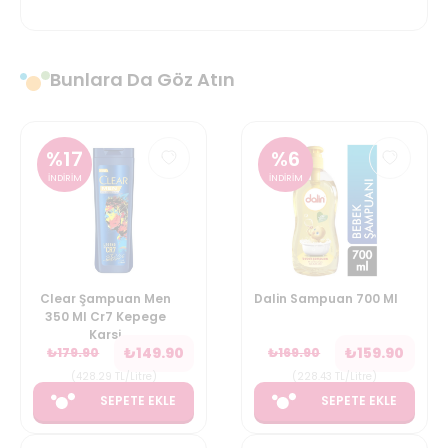
Bunlara Da Göz Atın
%
17
%
6
İNDİRİM
İNDİRİM
Clear Şampuan Men
Dalin Sampuan 700 Ml
350 Ml Cr7 Kepege
Karsi
₺
149.90
₺
159.90
₺
179.90
₺
169.90
(
428.29
TL/Litre
)
(
228.43
TL/Litre
)
SEPETE EKLE
SEPETE EKLE