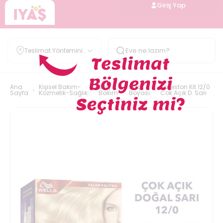
Giriş Yap
Teslimat Yöntemini
Belirle
Ana
Kişisel Bakım-
Saç
Saç
Kolleston Kit 12/0
Sayfa
Kozmetik-Sağlık
Bakım
Boyası
Cok Açık D. Sarı