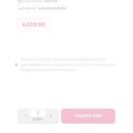
100748
STOK KODU
4064666341934
BARKOD
₺
339.90
Ürünün stok, fiyat ve kampanya bilgisi, teslimatı
gerçekleştirecek mağazanın stok, fiyat ve kampanya
bilgilerine göre belirlenmektedir.
-
+
Sepete Ekle
adet