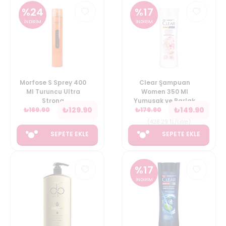
%
24
%
17
İNDİRİM
İNDİRİM
Morfose S Sprey 400
Clear Şampuan
Ml Turuncu Ultra
Women 350 Ml
Strong
Yumusak ve Parlak
₺
129.90
₺
149.90
₺
169.90
₺
179.90
(
428.29
TL/Litre
)
SEPETE EKLE
SEPETE EKLE
%
17
İNDİRİM