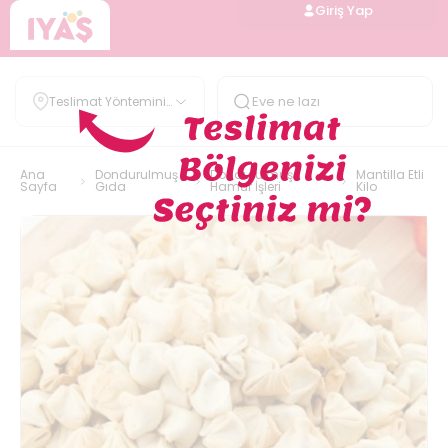
Giriş Yap
Teslimat Yöntemini
Belirle
Ana
Dondurulmuş
Dondurulmuş
Mantilla Etli
Sayfa
Gıda
Hamur İşleri
Kilo