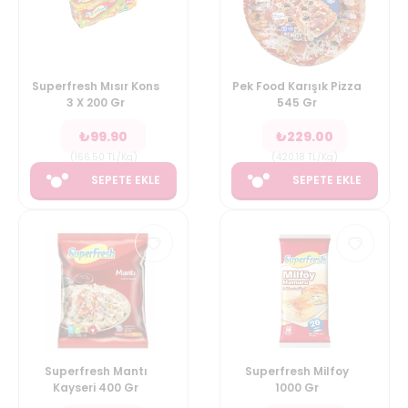
Superfresh Mısır Kons
Pek Food Karışık Pizza
3 X 200 Gr
545 Gr
₺
99.90
₺
229.00
(
166.50
TL/Kg
)
(
420.18
TL/Kg
)
SEPETE EKLE
SEPETE EKLE
Superfresh Mantı
Superfresh Milfoy
Kayseri 400 Gr
1000 Gr