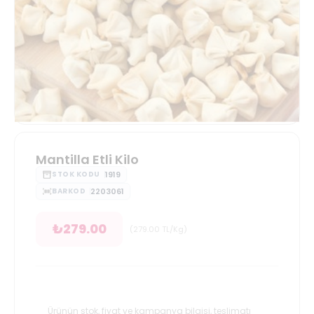
Mantilla Etli Kilo
1919
STOK KODU
2203061
BARKOD
₺
279.00
(
279.00
TL/Kg
)
Ürünün stok, fiyat ve kampanya bilgisi, teslimatı