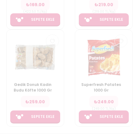
₺
169.00
₺
219.00
(
422.50
TL/Kg
)
(
219.00
TL/Kg
)
SEPETE EKLE
SEPETE EKLE
Gedik Donuk Kadin
Superfresh Patates
Budu Köfte 1000 Gr
1000 Gr
₺
259.00
₺
249.00
(
249.00
TL/Kg
)
SEPETE EKLE
SEPETE EKLE