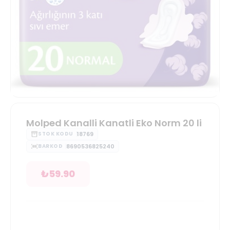
Molped Kanalli Kanatli Eko Norm 20 li
18769
STOK KODU
8690536825240
BARKOD
₺
59.90