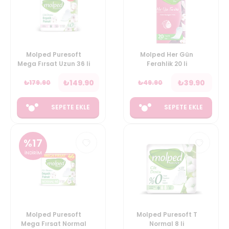
Molped Puresoft
Molped Her Gün
Mega Fırsat Uzun 36 li
Ferahlik 20 li
₺
149.90
₺
39.90
₺
179.90
₺
49.90
SEPETE EKLE
SEPETE EKLE
%
17
İNDİRİM
Molped Puresoft
Molped Puresoft T
Mega Fırsat Normal
Normal 8 li