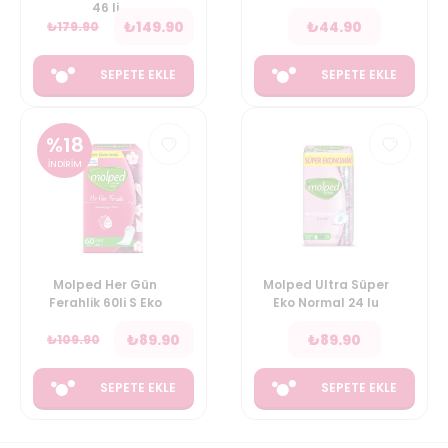
46 li
₺
149.90
₺
44.90
₺
179.90
SEPETE EKLE
SEPETE EKLE
%
18
İNDİRİM
Molped Her Gün
Molped Ultra Süper
Ferahlik 60li S Eko
Eko Normal 24 lu
₺
89.90
₺
89.90
₺
109.90
SEPETE EKLE
SEPETE EKLE