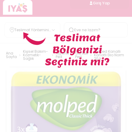
Giriş Yap
Teslimat Yöntemini
Belirle
Kişisel Bakım-
Molped Kanalli
Ana
Hijyenik
Günlük
Kozmetik-
Kanatli Eko Norm
Sayfa
Ped
Ped
Sağlık
20 li