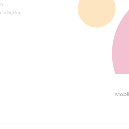
im
cı İlişkileri
Mobi