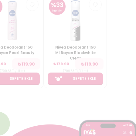
3
%
33
İNDİRİM
ea Deodorant 150
Nivea Deodorant 150
ayan Pearl Beauty
Ml Bayan Blackwhite
Clear
₺
119.90
₺
119.90
.90
₺
179.90
(
799.33
TL/Litre
)
(
799.33
TL/Litre
)
SEPETE EKLE
SEPETE EKLE