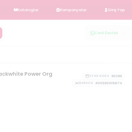
Kataloglar
Kampanyalar
Giriş Yap
Canlı Destek
lackwhite Power Org
90286
STOK KODU
4005900156174
BARKOD