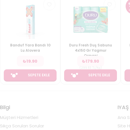
Banduf Yara Bandı 10
Duru Fresh Duş Sabunu
Lu Alovera
4x150 Gr Yagmur
Ormani
₺
19.90
₺
179.90
(
299.83
TL/Kg
)
SEPETE EKLE
SEPETE EKLE
Bilgi
IYAŞ
Müşteri Hizmetleri
Ana S
Sıkça Sorulan Sorular
Site H