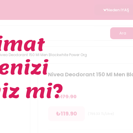
Neden IYAŞ
Ara
ivea Deodorant 150 Ml Men Blackwhite Power Org
Nivea Deodorant 150 Ml Men B
₺
179.90
₺
119.90
(
799.33
TL/Litre
)