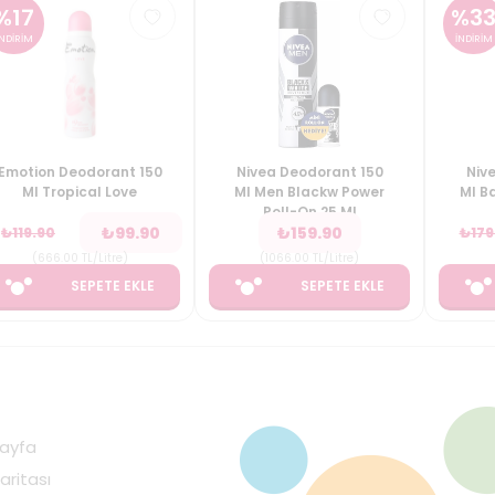
%
17
%
3
İNDİRİM
İNDİRİM
Emotion Deodorant 150
Nivea Deodorant 150
Niv
Ml Tropical Love
Ml Men Blackw Power
Ml B
Roll-On 25 Ml
₺
99.90
₺
159.90
₺
119.90
₺
179
(
666.00
TL/Litre
)
(
1066.00
TL/Litre
)
SEPETE EKLE
SEPETE EKLE
ayfa
aritası