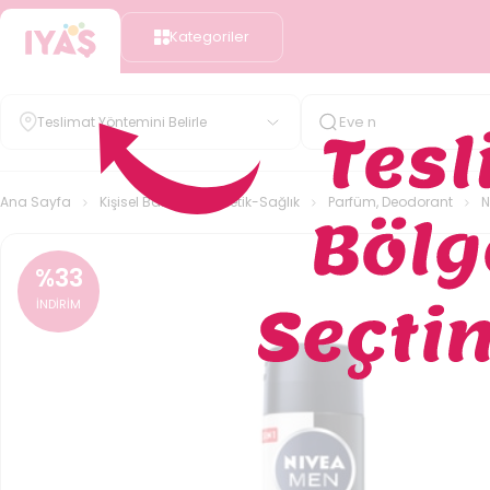
Kategoriler
Teslimat Yöntemini Belirle
Ana Sayfa
Kişisel Bakım-Kozmetik-Sağlık
Parfüm, Deodorant
N
%
33
İNDİRİM