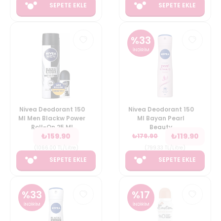
SEPETE EKLE
SEPETE EKLE
%
33
İNDİRİM
Nivea Deodorant 150
Nivea Deodorant 150
Ml Men Blackw Power
Ml Bayan Pearl
Roll-On 25 Ml
Beauty
₺
159.90
₺
119.90
₺
179.90
(
1066.00
TL/Litre
)
(
799.33
TL/Litre
)
SEPETE EKLE
SEPETE EKLE
%
33
%
17
İNDİRİM
İNDİRİM