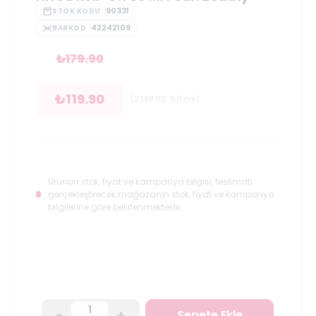
90331
STOK KODU
42242109
BARKOD
₺
179.90
₺
119.90
(
2398.00
TL/Litre
)
Ürünün stok, fiyat ve kampanya bilgisi, teslimatı
gerçekleştirecek mağazanın stok, fiyat ve kampanya
bilgilerine göre belirlenmektedir.
-
+
Sepete Ekle