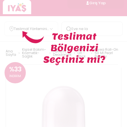
Giriş Yap
Teslimat Yöntemini
Belirle
Kişisel Bakım-
Roll
Nivea Roll-On
Ana
Parfüm,
Kozmetik-
On -
50 Ml Pearl
Sayfa
Deodorant
Sağlık
Stick
Beauty
%
33
İNDİRİM