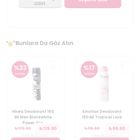
adet
Bunlara Da Göz Atın
%
33
%
17
İNDİRİM
İNDİRİM
Nivea Deodorant 150
Emotion Deodorant
Ml Men Blackwhite
150 Ml Tropical Love
Power Org
₺
119.90
₺
99.90
₺
179.90
₺
119.90
(
799.33
TL/Litre
)
(
666.00
TL/Litre
)