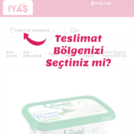
Giriş Yap
Teslimat Yöntemini
Belirle
Ana
Süt -
Beyaz
Süzme
Pınar Süzme
Peynir
Sayfa
Kahvaltılık
Peynir
Peynir
Peynir 500 Gr