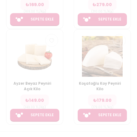
₺
169.00
₺
279.00
(
169.00
TL/Kg
)
(
310.00
TL/Kg
)
SEPETE EKLE
SEPETE EKLE
Ayzer Beyaz Peyniri
Koşatoğlu Koy Peyniri
Açık Kilo
Kilo
₺
149.00
₺
179.00
(
149.00
TL/Kg
)
(
179.00
TL/Kg
)
SEPETE EKLE
SEPETE EKLE