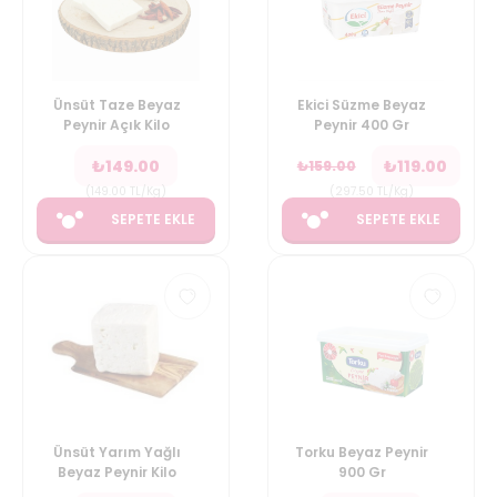
Ünsüt Taze Beyaz
Ekici Süzme Beyaz
Peynir Açık Kilo
Peynir 400 Gr
₺
149.00
₺
119.00
₺
159.00
(
149.00
TL/Kg
)
(
297.50
TL/Kg
)
SEPETE EKLE
SEPETE EKLE
Ünsüt Yarım Yağlı
Torku Beyaz Peynir
Beyaz Peynir Kilo
900 Gr