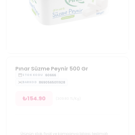
Pınar Süzme Peynir 500 Gr
60666
STOK KODU
8690565011928
BARKOD
₺
154.90
(
309.80
TL/Kg
)
Ürünün stok, fiyat ve kampanya bilgisi, teslimatı