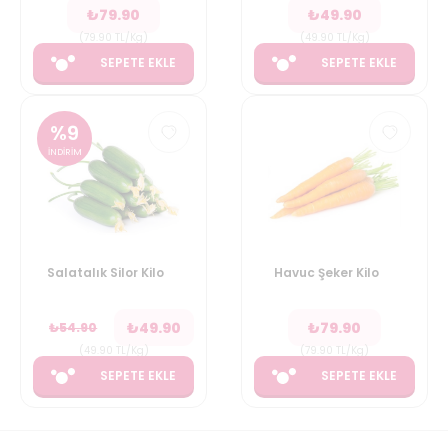
₺
79.90
₺
49.90
(
79.90
TL/Kg
)
(
49.90
TL/Kg
)
SEPETE EKLE
SEPETE EKLE
%
9
İNDİRİM
Salatalık Silor Kilo
Havuc Şeker Kilo
₺
49.90
₺
79.90
₺
54.90
(
49.90
TL/Kg
)
(
79.90
TL/Kg
)
SEPETE EKLE
SEPETE EKLE