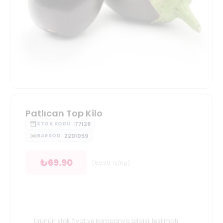
Patlıcan Top Kilo
77128
STOK KODU
2201059
BARKOD
₺
69.90
(
69.90
TL/Kg
)
Ürünün stok, fiyat ve kampanya bilgisi, teslimatı