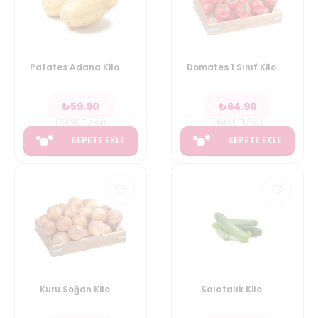
Patates Adana Kilo
Domates 1 Sınıf Kilo
₺
59.90
₺
64.90
(
59.90
TL/Kg
)
(
64.90
TL/Kg
)
SEPETE EKLE
SEPETE EKLE
Kuru Soğan Kilo
Salatalık Kilo