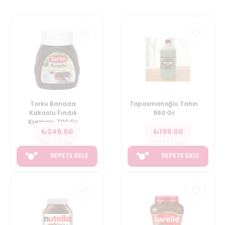
Torku Banada
Toposmanoğlu Tahin
Kakaolu Fındık
960 Gr
Kreması 700 Gr
₺
249.00
₺
199.00
(
355.71
TL/Kg
)
(
207.29
TL/Kg
)
SEPETE EKLE
SEPETE EKLE