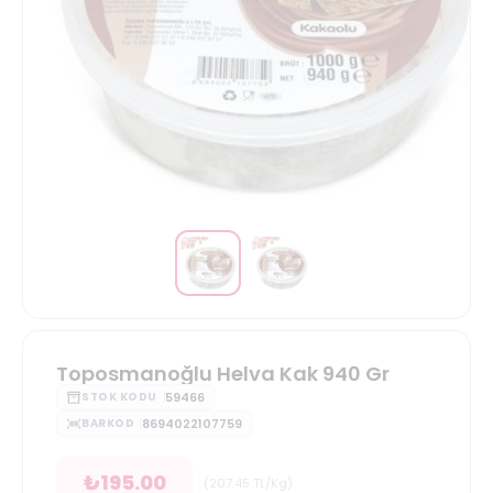
Toposmanoğlu Helva Kak 940 Gr
59466
STOK KODU
8694022107759
BARKOD
₺
195.00
(
207.45
TL/Kg
)