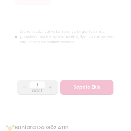
Ürünün stok, fiyat ve kampanya bilgisi, teslimatı
gerçekleştirecek mağazanın stok, fiyat ve kampanya
bilgilerine göre belirlenmektedir.
-
+
Sepete Ekle
adet
Bunlara Da Göz Atın