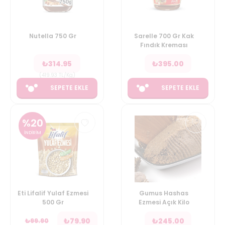
Nutella 750 Gr
Sarelle 700 Gr Kak
Fındık Kreması
₺
314.95
₺
395.00
(
419.93
TL/Kg
)
SEPETE EKLE
SEPETE EKLE
%
20
İNDİRİM
Eti Lifalif Yulaf Ezmesi
Gumus Hashas
500 Gr
Ezmesi Açık Kilo
₺
79.90
₺
245.00
₺
99.90