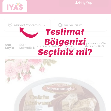
Giriş Yap
Teslimat Yöntemini
Belirle
Helva,
Toposmanoğlu
Ana
Süt -
Kahvaltılıklar
Tahin,
Helva Kak 940
Sayfa
Kahvaltılık
Pekmez
Gr