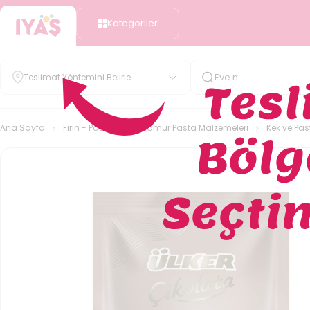
Kategoriler
Teslimat Yöntemini Belirle
Ana Sayfa
Fırın - Pastane
Hamur Pasta Malzemeleri
Kek ve Pas