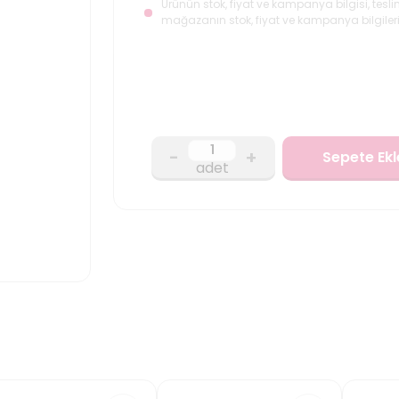
Ürünün stok, fiyat ve kampanya bilgisi, tesli
mağazanın stok, fiyat ve kampanya bilgileri
-
+
Sepete Ekl
adet