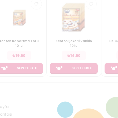
Kenton Kabartma Tozu
Kenton Şekerli Vanilin
Dr. 
10 lu
10 lu
₺
19.90
₺
14.90
SEPETE EKLE
SEPETE EKLE
ayfa
aritası