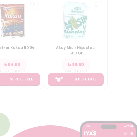
Oetker Kakao 50 Gr
Akay Mısır Nişastası
500 Gr
₺
64.90
₺
49.90
(
1298.00
TL/Kg
)
(
99.80
TL/Kg
)
SEPETE EKLE
SEPETE EKLE