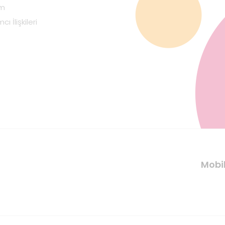
im
cı İlişkileri
Mobi