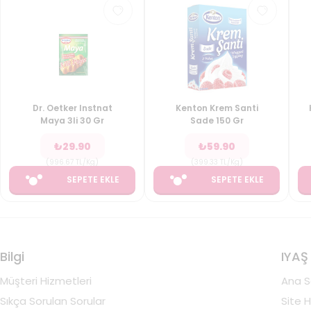
Dr. Oetker Instnat
Kenton Krem Santi
Maya 3li 30 Gr
Sade 150 Gr
₺
29.90
₺
59.90
(
996.67
TL/Kg
)
(
399.33
TL/Kg
)
SEPETE EKLE
SEPETE EKLE
Bilgi
IYAŞ
Müşteri Hizmetleri
Ana S
Sıkça Sorulan Sorular
Site H