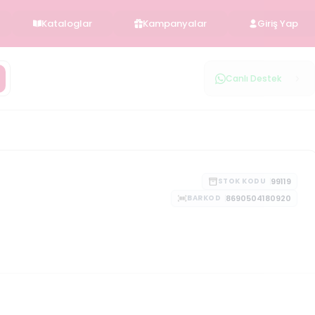
Kataloglar
Kampanyalar
Giriş Yap
Canlı Destek
99119
STOK KODU
8690504180920
BARKOD