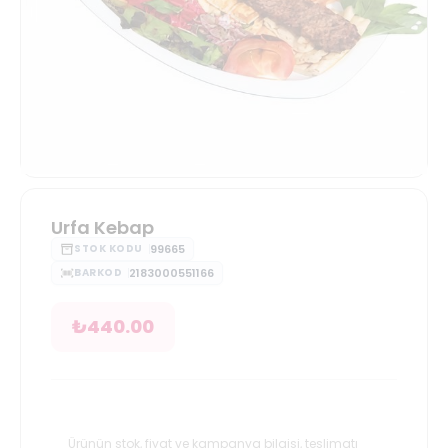
Urfa Kebap
99665
STOK KODU
2183000551166
BARKOD
₺
440.00
Ürünün stok, fiyat ve kampanya bilgisi, teslimatı