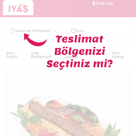
Giriş Yap
Teslimat Yöntemini
Belirle
Ana
Iyaş
Kebap Ve Izgara
Urfa
Sayfa
Restaurant
Çeşitleri
Kebap