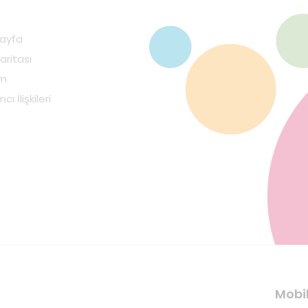
ayfa
aritası
im
cı İlişkileri
Mobi