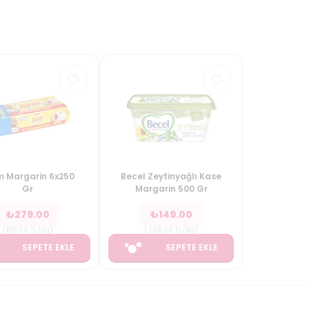
m Margarin 6x250
Becel Zeytinyağlı Kase
Gr
Margarin 500 Gr
₺
279.00
₺
149.00
(
1116.00
TL/Kg
)
(
298.00
TL/Kg
)
SEPETE EKLE
SEPETE EKLE