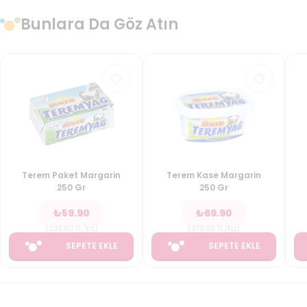
Bunlara Da Göz Atın
Terem Paket Margarin
Terem Kase Margarin
250 Gr
250 Gr
₺
59.90
₺
69.90
(
239.60
TL/Kg
)
(
279.60
TL/Kg
)
SEPETE EKLE
SEPETE EKLE