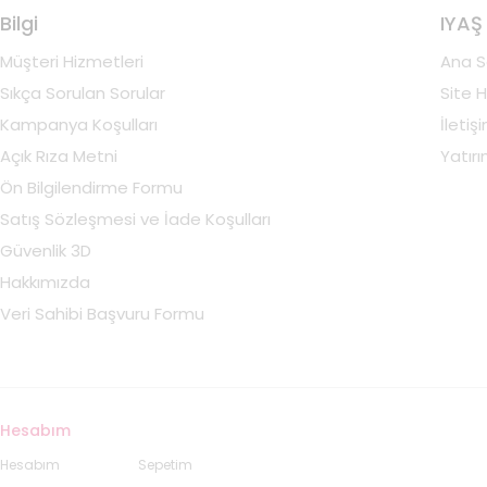
Bilgi
IYAŞ
Müşteri Hizmetleri
Ana S
Sıkça Sorulan Sorular
Site H
Kampanya Koşulları
İletiş
Açık Rıza Metni
Yatırım
Ön Bilgilendirme Formu
Satış Sözleşmesi ve İade Koşulları
Güvenlik 3D
Hakkımızda
Veri Sahibi Başvuru Formu
Hesabım
Hesabım
Sepetim