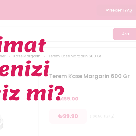
Neden IYAŞ
Ara
ler
Kase Margarin
Terem Kase Margarin 600 Gr
Terem Kase Margarin 600 Gr
₺
159.00
₺
99.90
(
166.50
TL/Kg
)