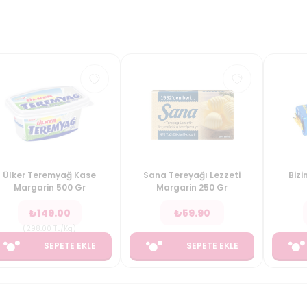
Ülker Teremyağ Kase
Sana Tereyağı Lezzeti
Bizi
Margarin 500 Gr
Margarin 250 Gr
₺
149.00
₺
59.90
(
298.00
TL/Kg
)
SEPETE EKLE
SEPETE EKLE