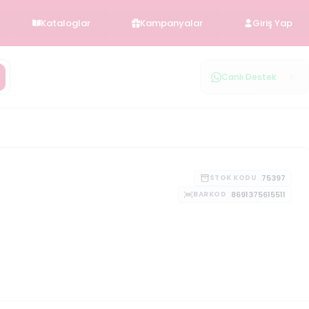
Kataloglar
Kampanyalar
Giriş Yap
Canlı Destek
75397
STOK KODU
8691375615511
BARKOD