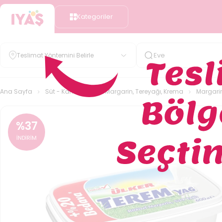
Kategoriler
Teslimat Yöntemini Belirle
Ana Sayfa
Süt - Kahvaltılık
Margarin, Tereyağı, Krema
Margarin
%
37
İNDİRİM