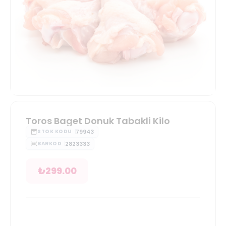
Toros Baget Donuk Tabakli Kilo
79943
STOK KODU
2823333
BARKOD
₺
299.00