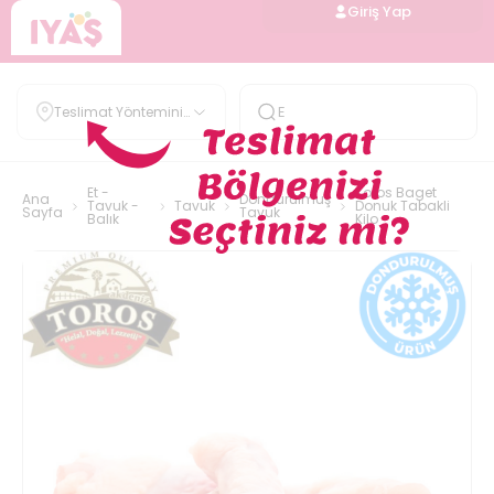
Giriş Yap
Teslimat Yöntemini
Belirle
Et -
Toros Baget
Ana
Dondurulmuş
Tavuk -
Tavuk
Donuk Tabakli
Sayfa
Tavuk
Balık
Kilo