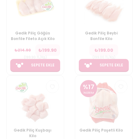
Gedik Piliç Göğüs
Gedik Piliç Beybi
Bonfile Fileto Açık Kilo
Bonfile Kilo
₺
199.90
₺
199.00
₺
214.90
(
199.90
TL/Kg
)
(
199.00
TL/Kg
)
SEPETE EKLE
SEPETE EKLE
%
17
İNDİRİM
Gedik Piliç Kuşbaşı
Gedik Piliç Poşetli Kilo
Kilo