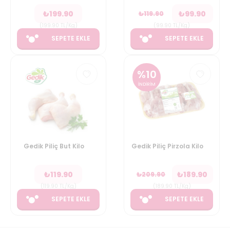
₺
199.90
₺
99.90
₺
119.90
(
199.90
TL/Kg
)
(
99.90
TL/Kg
)
SEPETE EKLE
SEPETE EKLE
%
10
İNDİRİM
Gedik Piliç But Kilo
Gedik Piliç Pirzola Kilo
₺
119.90
₺
189.90
₺
209.90
(
119.90
TL/Kg
)
(
189.90
TL/Kg
)
SEPETE EKLE
SEPETE EKLE