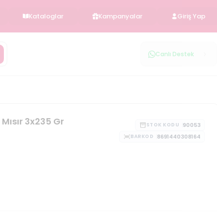
Kataloglar
Kampanyalar
Giriş Yap
Canlı Destek
 Mısır 3x235 Gr
90053
STOK KODU
8691440308164
BARKOD