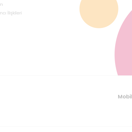
im
cı İlişkileri
Mobi