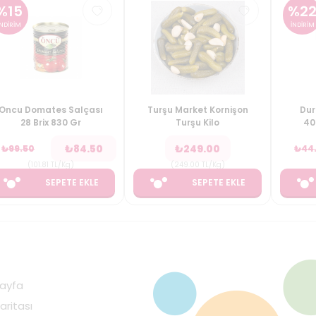
%
15
%
2
İNDİRİM
İNDİRİM
Oncu Domates Salçası
Turşu Market Kornişon
Dur
28 Brix 830 Gr
Turşu Kilo
40
₺
84.50
₺
249.00
₺
99.50
₺
44
(
101.81
TL/Kg
)
(
249.00
TL/Kg
)
SEPETE EKLE
SEPETE EKLE
ayfa
aritası