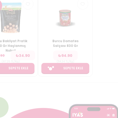
2
u Bakliyat Pratik
Burcu Domates
0 Gr Haşlanmış
Salçası 830 Gr
Nohut
₺
34.90
₺
94.90
.90
(
87.25
TL/Kg
)
(
114.34
TL/Kg
)
SEPETE EKLE
SEPETE EKLE