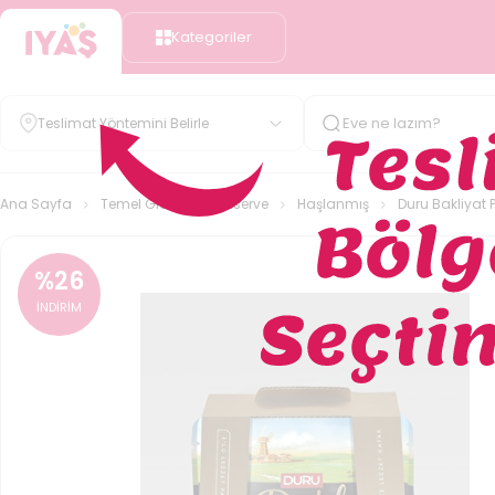
Kategoriler
Teslimat Yöntemini Belirle
Ana Sayfa
Temel Gıda
Konserve
Haşlanmış
Duru Bakliyat 
%
26
İNDİRİM