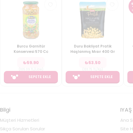
Burcu Garnitür
Duru Bakliyat Pratik
Konservesi 570 Cc
Haşlanmış Mısır 400 Gr
₺
59.90
₺
53.50
(
105.09
TL/Litre
)
(
133.75
TL/Kg
)
SEPETE EKLE
SEPETE EKLE
Bilgi
IYAŞ
Müşteri Hizmetleri
Ana S
Sıkça Sorulan Sorular
Site H