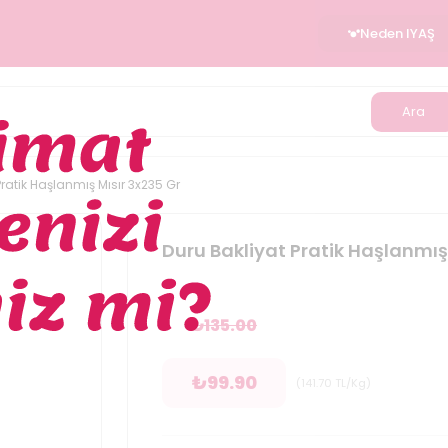
Neden IYAŞ
Ara
Pratik Haşlanmış Mısır 3x235 Gr
Duru Bakliyat Pratik Haşlanmış
₺
135.00
₺
99.90
(
141.70
TL/Kg
)