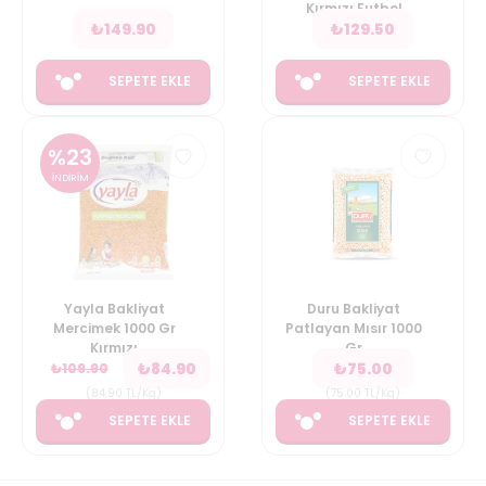
Kırmızı Futbol
₺
149.90
₺
129.50
SEPETE EKLE
SEPETE EKLE
%
23
İNDİRİM
Yayla Bakliyat
Duru Bakliyat
Mercimek 1000 Gr
Patlayan Mısır 1000
Kırmızı
Gr
₺
84.90
₺
75.00
₺
109.90
(
84.90
TL/Kg
)
(
75.00
TL/Kg
)
SEPETE EKLE
SEPETE EKLE