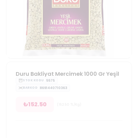
Duru Bakliyat Mercimek 1000 Gr Yeşil
5575
STOK KODU
8691440710363
BARKOD
₺
152.50
(
152.50
TL/Kg
)