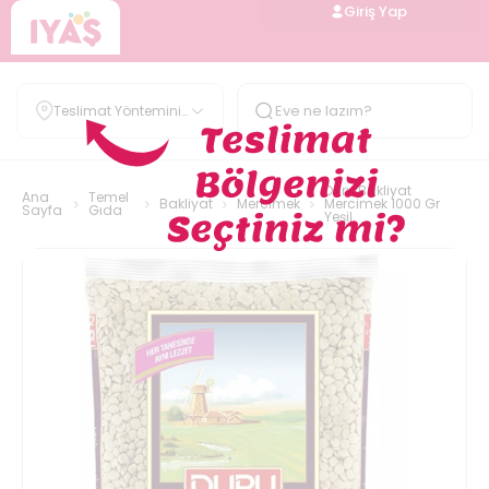
Giriş Yap
Teslimat Yöntemini
Belirle
Duru Bakliyat
Ana
Temel
Bakliyat
Mercimek
Mercimek 1000 Gr
Sayfa
Gıda
Yeşil