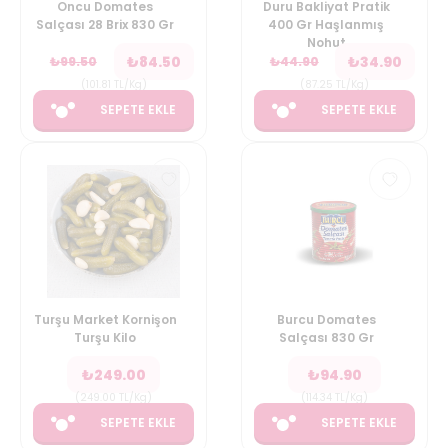
Oncu Domates
Duru Bakliyat Pratik
Salçası 28 Brix 830 Gr
400 Gr Haşlanmış
Nohut
₺
84.50
₺
34.90
₺
99.50
₺
44.90
(
101.81
TL/Kg
)
(
87.25
TL/Kg
)
SEPETE EKLE
SEPETE EKLE
Turşu Market Kornişon
Burcu Domates
Turşu Kilo
Salçası 830 Gr
₺
249.00
₺
94.90
(
249.00
TL/Kg
)
(
114.34
TL/Kg
)
SEPETE EKLE
SEPETE EKLE