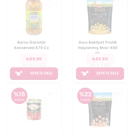
Burcu Garnitür
Duru Bakliyat Pratik
Konservesi 570 Cc
Haşlanmış Mısır 400
Gr
₺
59.90
₺
53.50
(
105.09
TL/Litre
)
(
133.75
TL/Kg
)
SEPETE EKLE
SEPETE EKLE
%
15
%
22
İNDİRİM
İNDİRİM