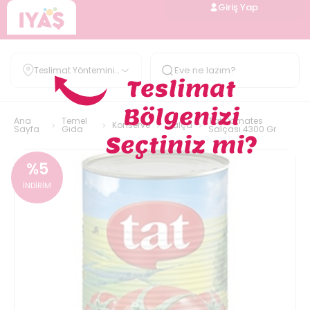
Giriş Yap
Teslimat Yöntemini
Belirle
Ana
Temel
Tat Domates
Konserve
Salça
Sayfa
Gıda
Salçası 4300 Gr
%
5
İNDİRİM