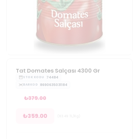
Tat Domates Salçası 4300 Gr
74484
STOK KODU
8690635031184
BARKOD
₺
379.00
₺
359.00
(
83.49
TL/Kg
)