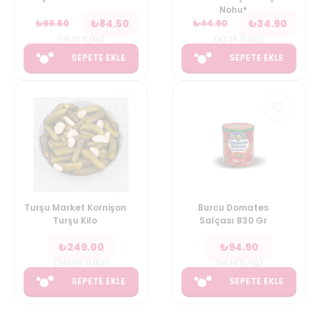
Nohut
₺
84.50
₺
34.90
₺
99.50
₺
44.90
(
101.81
TL/Kg
)
(
87.25
TL/Kg
)
SEPETE EKLE
SEPETE EKLE
Turşu Market Kornişon
Burcu Domates
Turşu Kilo
Salçası 830 Gr
₺
249.00
₺
94.90
(
249.00
TL/Kg
)
(
114.34
TL/Kg
)
SEPETE EKLE
SEPETE EKLE