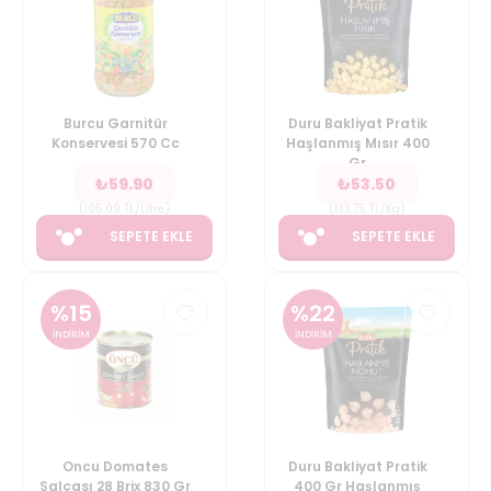
Burcu Garnitür
Duru Bakliyat Pratik
Konservesi 570 Cc
Haşlanmış Mısır 400
Gr
₺
59.90
₺
53.50
(
105.09
TL/Litre
)
(
133.75
TL/Kg
)
SEPETE EKLE
SEPETE EKLE
%
15
%
22
İNDİRİM
İNDİRİM
Oncu Domates
Duru Bakliyat Pratik
Salçası 28 Brix 830 Gr
400 Gr Haşlanmış