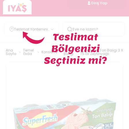
Giriş Yap
Teslimat Yöntemini
Belirle
Ana
Temel
Ton
Superfresh Ton Baligi 3 X
Konserve
Sayfa
Gıda
Balığı
75 Gr Zeytinyağlı