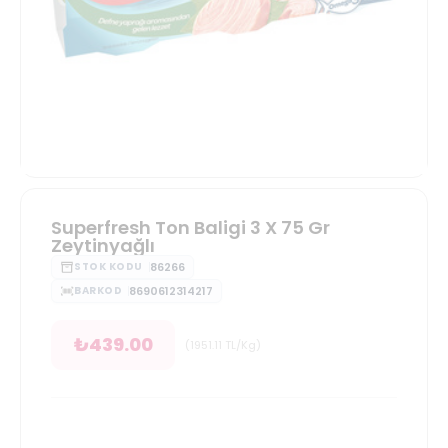
Superfresh Ton Baligi 3 X 75 Gr
Zeytinyağlı
86266
STOK KODU
8690612314217
BARKOD
₺
439.00
(
1951.11
TL/Kg
)