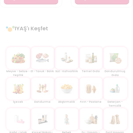
IYAŞ'ı Keşfet
Meyve - Sebze -
Et - Tavuk - Balık
Süt - Kahvaltılık
Temel Gıda
Dondurulmuş
Yeşillik
Gıda
İçecek
Dondurma
Atıştırmalık
Fırın - Pastane
Deterjan -
Temizlik
Kağıt - Islak
Kişisel Bakım-
Bebek
Ev - Yaşam -
Evcil Hayvan