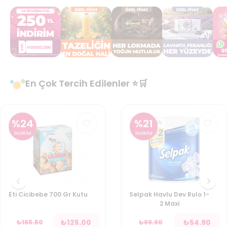
En Çok Tercih Edilenler ⭐🛒
%
24
%
21
İNDİRİM
İNDİRİM
Eti Cicibebe 700 Gr Kutu
Selpak Havlu Dev Rulo 1-
2 Maxi
₺
125.00
₺
54.90
₺
165.50
₺
69.90