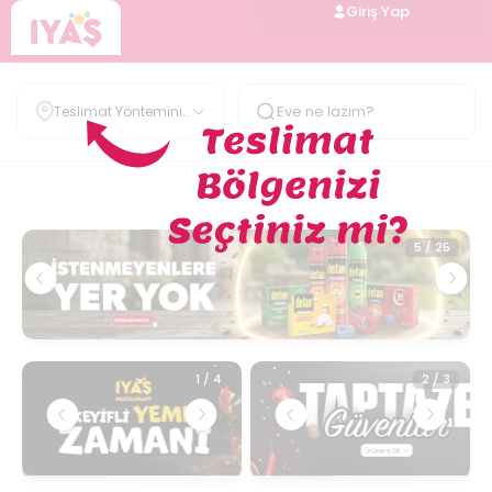
Giriş Yap
Teslimat Yöntemini
Belirle
1
/
2
5
/
25
1
/
4
2
/
3