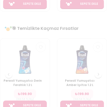
SEPETE EKLE
SEPETE EKLE
🎯 Temizlikte Kaçmaz Fırsatlar
Perwoll Yumuşatıcı Derin
Perwoll Yumuşatıcı
Ferahlık 1.2 L
Amber Işıltısı 1.2 L
₺
199.90
₺
199.90
(
166.58
TL/Kg
)
(
166.58
TL/Kg
)
SEPETE EKLE
SEPETE EKLE