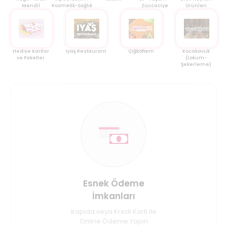
Mendil
Kozmetik-Sağlık
Züccaciye
Ürünleri
Hediye Kartlar
Iyaş Restaurant
Çiğköftem
Kocakavuk
ve Paketler
(Lokum-
Şekerleme)
Esnek Ödeme
İmkanları
Kapıda veya Kredi Kartı ile
Online Ödeme Yapın