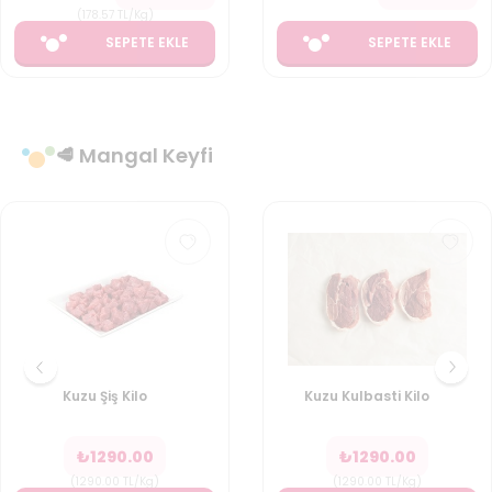
(
178.57
TL/Kg
)
SEPETE EKLE
SEPETE EKLE
🥩 Mangal Keyfi
Kuzu Şiş Kilo
Kuzu Kulbasti Kilo
₺
1290.00
₺
1290.00
(
1290.00
TL/Kg
)
(
1290.00
TL/Kg
)