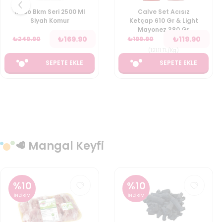
Rinso Bkm Seri 2500 Ml
Calve Set Acısız
Siyah Komur
Ketçap 610 Gr & Light
Mayonez 380 Gr
₺
169.90
₺
119.90
₺
249.90
₺
199.90
(
121.11
TL/Kg
)
SEPETE EKLE
SEPETE EKLE
🥩 Mangal Keyfi
%
10
%
10
İNDİRİM
İNDİRİM