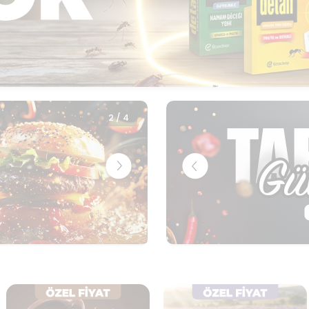
3
/
4