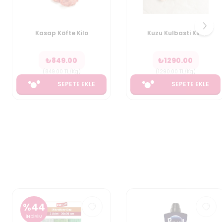
Kasap Köfte Kilo
Kuzu Kulbasti Kilo
₺
849.00
₺
1290.00
(
849.00
TL/Kg
)
(
1290.00
TL/Kg
)
SEPETE EKLE
SEPETE EKLE
%
44
İNDİRİM