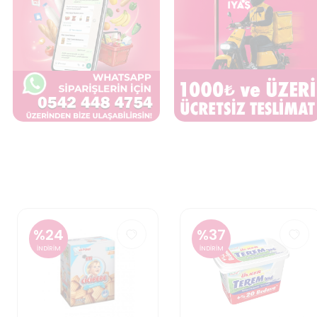
%
24
%
37
İNDİRİM
İNDİRİM