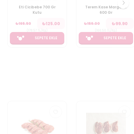
Eti Cicibebe 700 Gr
Terem Kase Margarin
Kutu
600 Gr
₺
125.00
₺
99.90
₺
165.50
₺
159.00
(
178.57
TL/Kg
)
(
166.50
TL/Kg
)
SEPETE EKLE
SEPETE EKLE