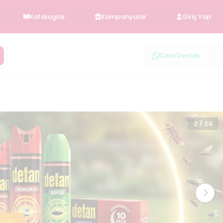
Kataloglar
Kampanyalar
Giriş Yap
Canlı Destek
1
/
2
3
/
24