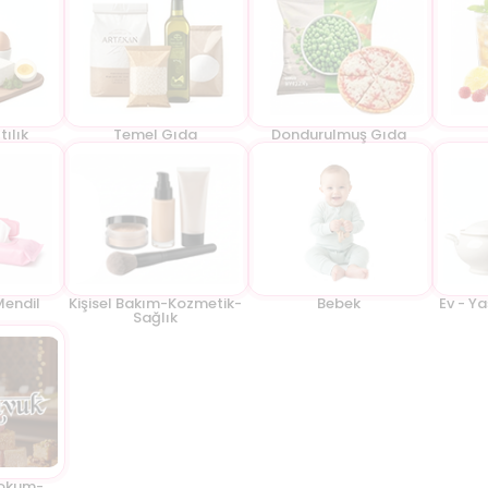
tılık
Temel Gıda
Dondurulmuş Gıda
Mendil
Kişisel Bakım-Kozmetik-
Bebek
Ev - Y
Sağlık
Lokum-