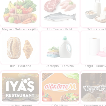
Meyve - Sebze - Yeşillik
Et - Tavuk - Balık
Süt - Kahval
Fırın - Pastane
Deterjan - Temizlik
Kağıt - Islak 
Iyaş Restaurant
Çiğköftem
Kocakavuk (