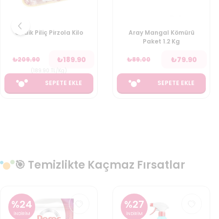
Gedik Piliç Pirzola Kilo
Aray Mangal Kömürü
Paket 1.2 Kg
₺
189.90
₺
79.90
₺
209.90
₺
89.00
(
189.90
TL/Kg
)
SEPETE EKLE
SEPETE EKLE
🎯 Temizlikte Kaçmaz Fırsatlar
%
24
%
27
İNDİRİM
İNDİRİM