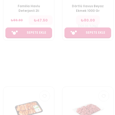
Familia Havlu
Dörtlü Ilavus Beyaz
Deterjanli 2li
Ekmek 1000 Gr
₺
47.50
₺
80.00
₺
59.90
(
320.00
TL/Kg
)
SEPETE EKLE
SEPETE EKLE