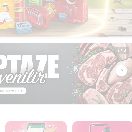
3
/
3