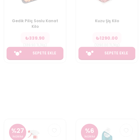
Gedik Piliç Soslu Kanat
Kuzu Şiş Kilo
Kilo
₺
339.90
₺
1290.00
(
339.90
TL/Kg
)
(
1290.00
TL/Kg
)
SEPETE EKLE
SEPETE EKLE
%
27
%
6
İNDİRİM
İNDİRİM