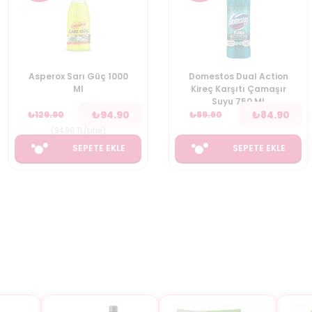
Asperox Sarı Güç 1000
Domestos Dual Action
Ml
Kireç Karşıtı Çamaşır
Suyu 750 Ml
₺
94.90
₺
84.90
₺
129.90
₺
89.90
(
94.90
TL/Litre
)
SEPETE EKLE
SEPETE EKLE