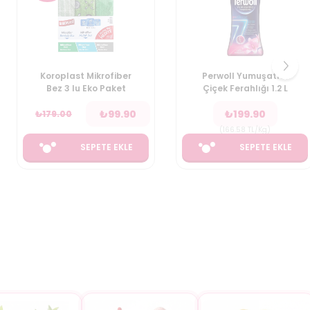
Koroplast Mikrofiber
Perwoll Yumuşatıcı
Bez 3 lu Eko Paket
Çiçek Ferahlığı 1.2 L
₺
99.90
₺
199.90
₺
179.00
(
166.58
TL/Kg
)
SEPETE EKLE
SEPETE EKLE