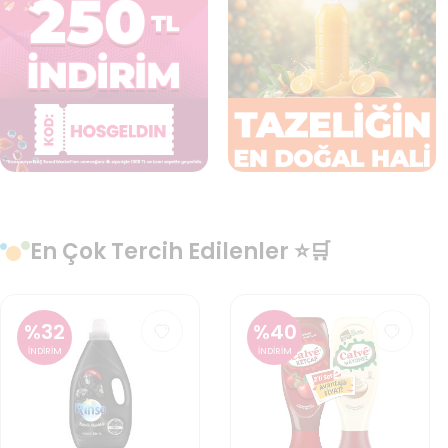
En Çok Tercih Edilenler ⭐🛒
%
32
%
40
İNDİRİM
İNDİRİM