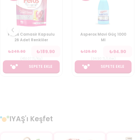
Peros Camasir Kapsulu
Asperox Mavi Güç 1000
26 Adet Renkliler
Ml
₺
189.90
₺
94.90
₺
249.90
₺
129.90
(
451.07
TL/Kg
)
(
94.90
TL/Litre
)
SEPETE EKLE
SEPETE EKLE
IYAŞ'ı Keşfet