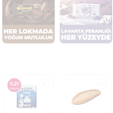
%
21
İNDİRİM